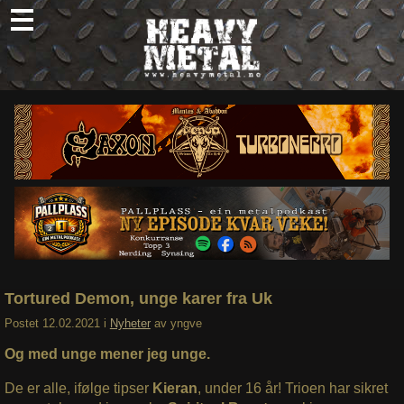
Skip
to
content
Nyheter
Omtaler
Intervjuer
Om oss
Abonner
Søk
etter:
Tortured Demon, unge karer fra Uk
Postet
12.02.2021
i
Nyheter
av
yngve
Og med unge mener jeg unge.
De er alle, ifølge tipser
Kieran
, under 16 år! Trioen har sikret