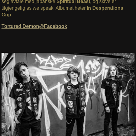
seg avtale med japanske
Spiritual Beast
, og skive er
tilgjengelig as we speak. Albumet heter
In Desperations
Grip
.
Tortured Demon@Facebook