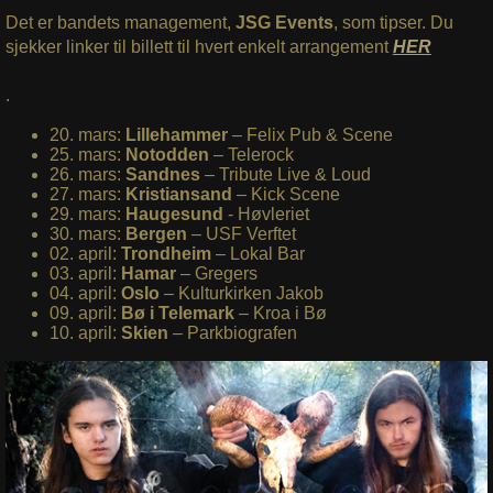
Det er bandets management,
JSG Events
, som tipser. Du
sjekker linker til billett til hvert enkelt arrangement
HER
.
20. mars:
Lillehammer
– Felix Pub & Scene
25. mars:
Notodden
– Telerock
26. mars:
Sandnes
– Tribute Live & Loud
27. mars:
Kristiansand
– Kick Scene
29. mars:
Haugesund
- Høvleriet
30. mars:
Bergen
– USF Verftet
02. april:
Trondheim
– Lokal Bar
03. april:
Hamar
– Gregers
04. april:
Oslo
– Kulturkirken Jakob
09. april:
Bø i Telemark
– Kroa i Bø
10. april:
Skien
– Parkbiografen