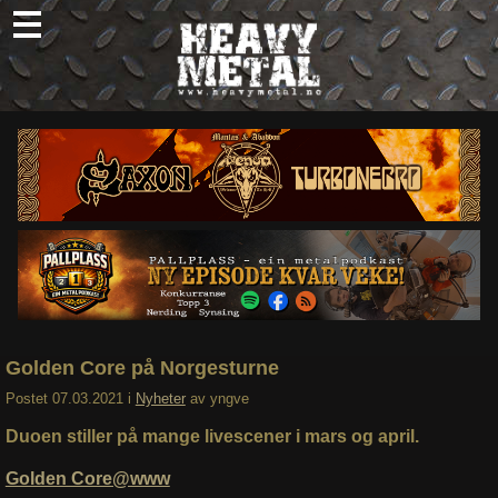
Skip
to
content
Nyheter
Omtaler
Intervjuer
Om oss
Abonner
Søk
etter:
Golden Core på Norgesturne
Postet
07.03.2021
i
Nyheter
av
yngve
Duoen stiller på mange livescener i mars og april.
Golden Core@www