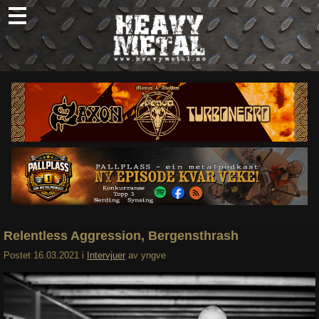
Skip
to
content
Nyheter
Omtaler
Intervjuer
Om oss
Abonner
Søk
etter:
Relentless Aggression, Bergensthrash
Postet
16.03.2021
i
Intervjuer
av
yngve