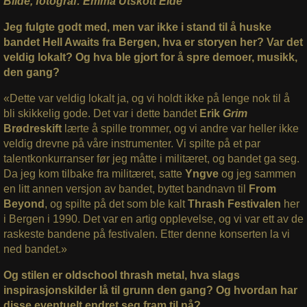
Bilde, fotograf: Emma Utskott Eide
Jeg fulgte godt med, men var ikke i stand til å huske
bandet Hell Awaits fra Bergen, hva er storyen her? Var det
veldig lokalt? Og hva ble gjort for å spre demoer, musikk,
den gang?
«Dette var veldig lokalt ja, og vi holdt ikke på lenge nok til å
bli skikkelig gode. Det var i dette bandet
Erik
Grim
Brødreskift
lærte å spille trommer, og vi andre var heller ikke
veldig drevne på våre instrumenter. Vi spilte på et par
talentkonkurranser før jeg måtte i militæret, og bandet ga seg.
Da jeg kom tilbake fra militæret, satte
Yngve
og jeg sammen
en litt annen versjon av bandet, byttet bandnavn til
From
Beyond
, og spilte på det som ble kalt
Thrash Festivalen
her
i Bergen i 1990. Det var en artig opplevelse, og vi var ett av de
raskeste bandene på festivalen. Etter denne konserten la vi
ned bandet.»
Og stilen er oldschool thrash metal, hva slags
inspirasjonskilder lå til grunn den gang? Og hvordan har
disse eventuelt endret seg fram til nå?