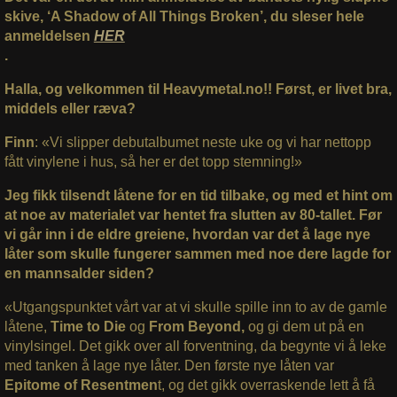
skive, ‘A Shadow of All Things Broken’, du sleser hele
anmeldelsen
HER
.
Halla, og velkommen til Heavymetal.no!! Først, er livet bra,
middels eller ræva?
Finn
: «Vi slipper debutalbumet neste uke og vi har nettopp
fått vinylene i hus, så her er det topp stemning!»
Jeg fikk tilsendt låtene for en tid tilbake, og med et hint om
at noe av materialet var hentet fra slutten av 80-tallet. Før
vi går inn i de eldre greiene, hvordan var det å lage nye
låter som skulle fungerer sammen med noe dere lagde for
en mannsalder siden?
«Utgangspunktet vårt var at vi skulle spille inn to av de gamle
låtene,
Time to Die
og
From Beyond,
og gi dem ut på en
vinylsingel. Det gikk over all forventning, da begynte vi å leke
med tanken å lage nye låter. Den første nye låten var
Epitome of Resentmen
t, og det gikk overraskende lett å få