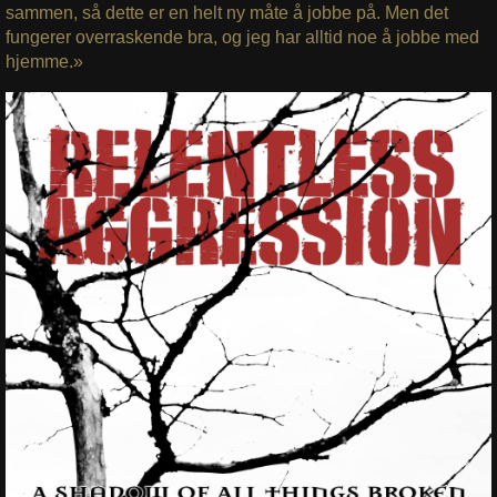
sammen, så dette er en helt ny måte å jobbe på. Men det
fungerer overraskende bra, og jeg har alltid noe å jobbe med
hjemme.»