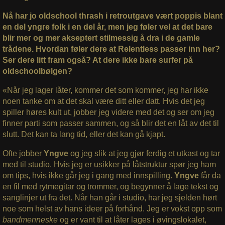
Nå har jo oldschool thrash i retroutgave vært poppis blant
en del yngre folk i en del år, men jeg føler vel at det bare
blir mer og mer akseptert stilmessig å dra i de gamle
trådene. Hvordan føler dere at Relentless passer inn her?
Ser dere litt fram også? At dere ikke bare surfer på
oldschoolbølgen?
«Når jeg lager låter, kommer det som kommer, jeg har ikke
noen tanke om at det skal være ditt eller datt. Hvis det jeg
spiller høres kult ut, jobber jeg videre med det og ser om jeg
finner parti som passer sammen, og så blir det en låt av det til
slutt. Det kan ta lang tid, eller det kan gå kjapt.
Ofte jobber
Yngve
og jeg slik at jeg gjør ferdig et utkast og tar
med til studio. Hvis jeg er usikker på låtstruktur spør jeg ham
om tips, hvis ikke går jeg i gang med innspilling.
Yngve
får da
en fil med rytmegitar og trommer, og begynner å lage tekst og
sanglinjer ut fra det. Når han går i studio, har jeg sjelden hørt
noe som helst av hans ideer på forhånd. Jeg er vokst opp som
bandmenneske
og er vant til at låter lages i øvingslokalet,