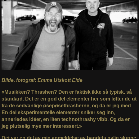
Bilde, fotograf: Emma Utskott Eide
«Musikken? Thrashen? Den er faktisk ikke så typisk, så
standard. Det er en god del elementer her som løfter de ut
fra de sedvanlige øsepøsethrasherne, og da er jeg med.
En del eksperimentelle elementer sniker seg inn,
annerledes idéer, en liten technothrashy vibb. Og da er
jeg plutselig mye mer interessert.»
Det var en del av min anmeldelse av bandets nylig slupne