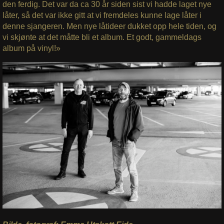
den ferdig. Det var da ca 30 år siden sist vi hadde laget nye
låter, så det var ikke gitt at vi fremdeles kunne lage låter i
denne sjangeren. Men nye låtideer dukket opp hele tiden, og
vi skjønte at det måtte bli et album. Et godt, gammeldags
album på vinyl!»