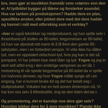
bra, men gjør at musikken framstår som «større» enn den
er. At lydbildet bygger på låtene og forsterker soundet.
Hva var tanken på produksjonen? Hadde dere en plan,
spesifikke ønsker, eller jobbet dere med det dere hadde
og havnet i mål med utforsking som et verktøy?
«
Iver
er også teknikker og medprodusent, og han spilte selv i
thrashband på slutten av 80-tallet, begynnelsen av 90-tallet,
så han var absolutt rett mann til å få frem den gamle 80-
tallslyden, men i en forbedret versjon. Vi ville ikke ha
råtten
lyd, men en oppdatert oldschool-lyd, hvis jeg kan si det så
pompøst. Vi har jobbet mye med låter og lyd.
Yngve
og jeg er
stort sett alltid enig i den endelige versjonen av en låt. I
motsetning til vår spede begynnelse på 80-tallet da vi spilte
inn halvveis demoer, og hvor
Yngve
måtte synge alt i en
engang, har vi kunnet bruke tid og det har betalt seg i
sluttproduktet. Vokalen har en helt annen dimensjon nå. Vi
har kun oss selv å tilfredsstille, ting tar den tiden det tar.»
Og promotering, det er kanskje noe dere gjør selv?
Hvordan jobber dere for å spre musikken? Piandø ikke