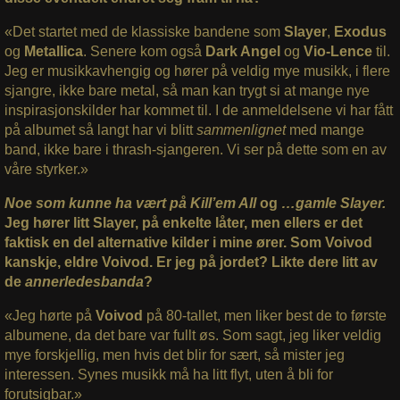
«Det startet med de klassiske bandene som
Slayer
,
Exodus
og
Metallica
. Senere kom også
Dark Angel
og
Vio-Lence
til.
Jeg er musikkavhengig og hører på veldig mye musikk, i flere
sjangre, ikke bare metal, så man kan trygt si at mange nye
inspirasjonskilder har kommet til. I de anmeldelsene vi har fått
på albumet så langt har vi blitt
sammenlignet
med mange
band, ikke bare i thrash-sjangeren. Vi ser på dette som en av
våre styrker.»
Noe som kunne ha vært på Kill’em All
og
…gamle Slayer.
Jeg hører litt Slayer, på enkelte låter, men ellers er det
faktisk en del alternative kilder i mine ører. Som Voivod
kanskje, eldre Voivod. Er jeg på jordet? Likte dere litt av
de
annerledesbanda
?
«Jeg hørte på
Voivod
på 80-tallet, men liker best de to første
albumene, da det bare var fullt øs. Som sagt, jeg liker veldig
mye forskjellig, men hvis det blir for sært, så mister jeg
interessen. Synes musikk må ha litt flyt, uten å bli for
forutsigbar.»