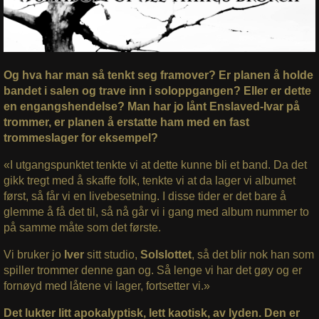
Og hva har man så tenkt seg framover? Er planen å holde
bandet i salen og trave inn i soloppgangen? Eller er dette
en engangshendelse? Man har jo lånt Enslaved-Ivar på
trommer, er planen å erstatte ham med en fast
trommeslager for eksempel?
«I utgangspunktet tenkte vi at dette kunne bli et band. Da det
gikk tregt med å skaffe folk, tenkte vi at da lager vi albumet
først, så får vi en livebesetning. I disse tider er det bare å
glemme å få det til, så nå går vi i gang med album nummer to
på samme måte som det første.
Vi bruker jo
Iver
sitt studio,
Solslottet
, så det blir nok han som
spiller trommer denne gan og. Så lenge vi har det gøy og er
fornøyd med låtene vi lager, fortsetter vi.»
Det lukter litt apokalyptisk, lett kaotisk, av lyden. Den er