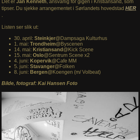
Det er
Jan Kenneth
, ansvarlig for gigen i Kristiansand, som
tipser. Du sjekke arrangementet i Sørlandets hovedstad
HER
.
Listen ser slik ut:
30. april:
Steinkjer
@Dampsaga Kulturhus
1. mai:
Trondheim
@Byscenen
14. mai:
Kristiansand
@Kick Scene
15. mai:
Oslo
@Sentrum Scene x2
4. juni:
Kopervik
@Cafe MM
5. juni:
Stavanger
@Folken
8. juni:
Bergen
@Koengen (m/ Volbeat)
Bilde, fotograf: Kai Hansen Foto