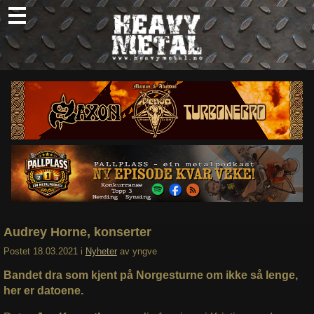
Skip
to
content
Nyheter
Omtaler
Intervjuer
Om oss
Abonner
Søk
etter:
Audrey Horne, konserter
Postet
18.03.2021
i
Nyheter
av
yngve
Bandet dra som kjent på Norgesturne om ikke så lenge,
her er datoene.