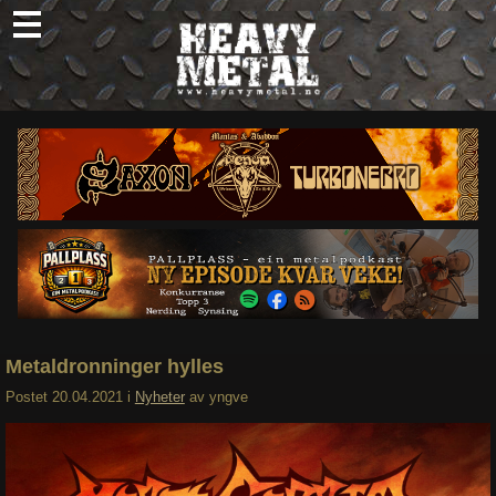
Skip
to
content
Nyheter
Omtaler
Intervjuer
Om oss
Abonner
Søk
etter:
Metaldronninger hylles
Postet
20.04.2021
i
Nyheter
av
yngve