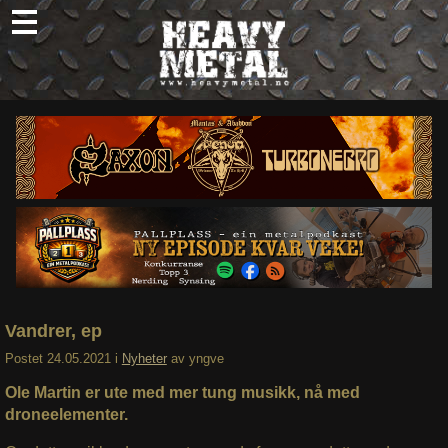
Skip
to
content
Nyheter
Omtaler
Intervjuer
Om oss
Abonner
Søk
etter:
Vandrer, ep
Postet
24.05.2021
i
Nyheter
av
yngve
Ole Martin er ute med mer tung musikk, nå med
droneelementer.