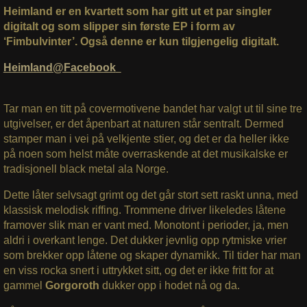
Heimland er en kvartett som har gitt ut et par singler
digitalt og som slipper sin første EP i form av
‘Fimbulvinter’. Også denne er kun tilgjengelig digitalt.
Heimland@Facebook
Tar man en titt på covermotivene bandet har valgt ut til sine tre
utgivelser, er det åpenbart at naturen står sentralt. Dermed
stamper man i vei på velkjente stier, og det er da heller ikke
på noen som helst måte overraskende at det musikalske er
tradisjonell black metal ala Norge.
Dette låter selvsagt grimt og det går stort sett raskt unna, med
klassisk melodisk riffing. Trommene driver likeledes låtene
framover slik man er vant med. Monotont i perioder, ja, men
aldri i overkant lenge. Det dukker jevnlig opp rytmiske vrier
som brekker opp låtene og skaper dynamikk. Til tider har man
en viss rocka snert i uttrykket sitt, og det er ikke fritt for at
gammel
Gorgoroth
dukker opp i hodet nå og da.