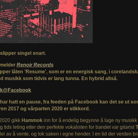
slipper singel snart.
i melder
Renoir Records
lipper låten ‘Resume’, som er en energisk sang, i corelandsk
 musikk som tidvis er lang tunna. En hybrid altså.
k@Facebook
har hatt en pause, fra feeden på Facebook kan det se ut s
n 2017 og vårparten 2020 er stikkord.
 2020 gikk
Hammok
inn for å endelig begynne å lage ny musikk 
g tids leting etter den perfekte vokalisten for bandet var gitarist
lei av å vente, og tok saken i egne hender. I en tid der verden bra