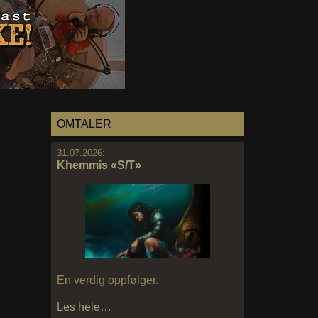
OMTALER
31.07.2026:
Khemmis «S/T»
En verdig oppfølger.
Les hele…