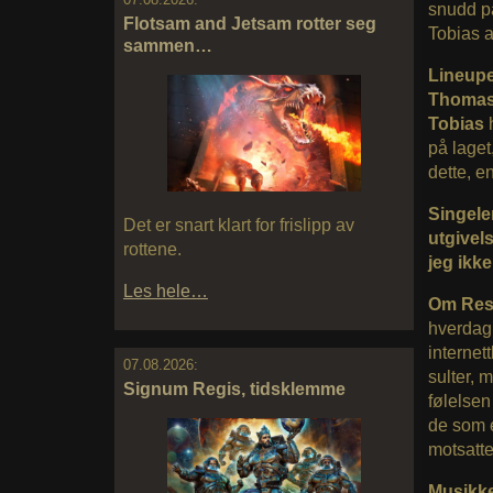
snudd pa
Flotsam and Jetsam rotter seg
Tobias a
sammen…
Lineupe
Thomass
Tobias
på lage
dette, e
Singele
Det er snart klart for frislipp av
utgivels
rottene.
jeg ikke
Les hele…
Om Resu
hverdag
internet
07.08.2026:
sulter, 
Signum Regis, tidsklemme
følelsen
de som e
motsatte
Musikke