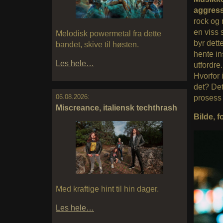
aggress
rock og 
en viss 
Melodisk powermetal fra dette
byr dett
bandet, skive til høsten.
hente in
Les hele…
utfordre
Hvorfor 
det? Det
06.08.2026:
prosess
Miscreance, italiensk techthrash
Bilde, 
Med kraftige hint til hin dager.
Les hele…