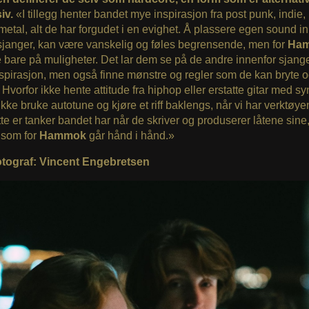
iv.
«I tillegg henter bandet mye inspirasjon fra post punk, indie,
metal, alt de har forgudet i en evighet. Å plassere egen sound i
sjanger, kan være vanskelig og føles begrensende, men for
Ha
e bare på muligheter. Det lar dem se på de andre innenfor sjan
spirasjon, men også finne mønstre og regler som de kan bryte 
. Hvorfor ikke hente attitude fra hiphop eller erstatte gitar med s
ikke bruke autotune og kjøre et riff baklengs, når vi har verktøyen
te er tanker bandet har når de skriver og produserer låtene sine
 som for
Hammok
går hånd i hånd.»
fotograf: Vincent Engebretsen