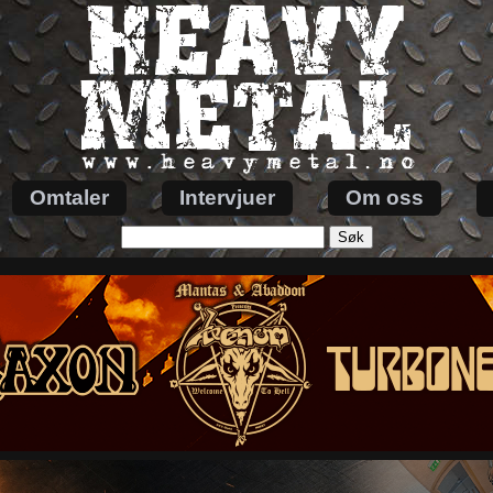
Omtaler
Intervjuer
Om oss
Søk
etter: