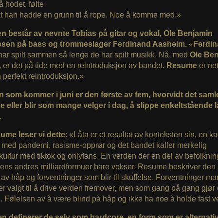
̊ hodet, følte
t han hadde en grunn til å rope. Noe å komme med.»
n består av nevnte Tobias på gitar og vokal, Ole Benjamin
en på bass og trommeslager Ferdinand Aasheim.
«
Ferdi
har spilt sammen så lenge de har spilt musikk. Nå, med
Ole Be
t, er det på tide med en
reintroduksjon av bandet.
Resume
er ne
n perfekt reintroduksjon.»
n som kommer i juni er den første av fem, hvorvidt det samle
e eller blir som mange velger i dag, å slippe enkeltstående lå
.
me leser vi dette
: «Låta er et resultat av konteksten sin, en ka
 med pandemi, rasisme-opprør og det bandet kaller merkelig
tkultur med tiktok og onlyfans. En verden der en del av befolkni
mens andres milliardformuer bare vokser. Resume beskriver den 
 av håp og forventninger som blir til skuffelse. Forventninger man
r valgt til å drive verden fremover, men som gang på gang gjør 
. Følelsen av å være blind på håp og ikke ha noe å holde fast v
n definerer de selv som hardcore, en form som er alternati