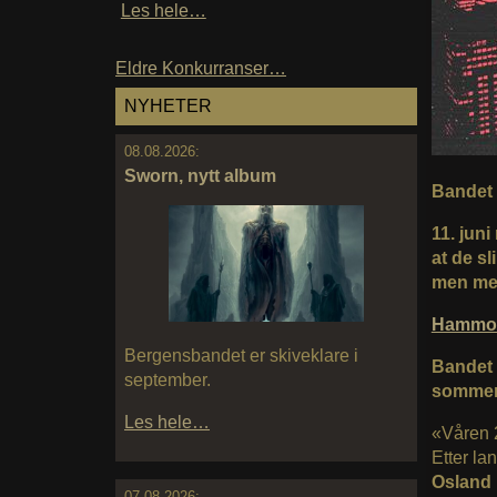
Les hele…
Eldre Konkurranser…
NYHETER
08.08.2026:
Sworn, nytt album
Bandet 
11. jun
at de s
men med
Hammo
Bergensbandet er skiveklare i
Bandet 
september.
sommere
Les hele…
«Våren
Etter lan
Osland
07.08.2026: