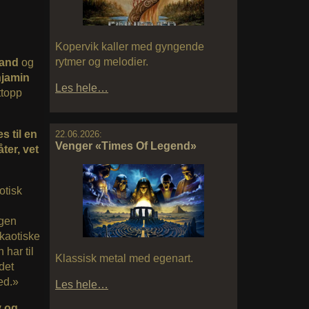
Kopervik kaller med gyngende
rytmer og melodier.
nand
og
njamin
Les hele…
ttopp
s til en
22.06.2026:
Venger «Times Of Legend»
ter, vet
otisk
ngen
kaotiske
 har til
Klassisk metal med egenart.
det
ed.»
Les hele…
v og