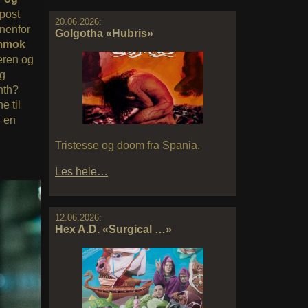
 post
20.06.2026:
nnenfor
Golgotha «Hubris»
mmok
geren og
og
ynth?
e til
, en
Tristesse og doom fra Spania.
Les hele…
12.06.2026:
Hex A.D. «Surgical …»