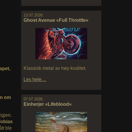
13.07.2026:
Ghost Avenue «Full Throttle»
Klassisk metal av høy kvalitet.
apet,
Les hele…
om om
07.07.2026:
Einherjer «Lifeblood»
igjen.
Tobias
̊tt ble