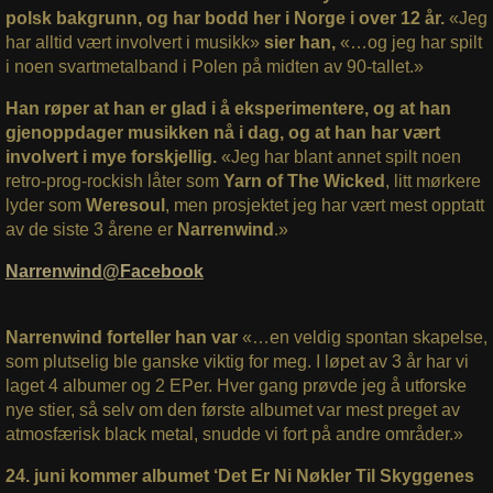
polsk bakgrunn, og har bodd her i Norge i over 12 år.
«Jeg
har alltid vært involvert i musikk»
sier han,
«…og jeg har spilt
i noen svartmetalband i Polen på midten av 90-tallet.»
Han røper at han er glad i å eksperimentere, og at han
gjenoppdager musikken nå i dag, og at han har vært
involvert i mye forskjellig.
«Jeg har blant annet spilt noen
retro-prog-rockish låter som
Yarn of The Wicked
, litt mørkere
lyder som
Weresoul
, men prosjektet jeg har vært mest opptatt
av de siste 3 årene er
Narrenwind
.»
Narrenwind@Facebook
Narrenwind forteller han var
«…en veldig spontan skapelse,
som plutselig ble ganske viktig for meg. I løpet av 3 år har vi
laget 4 albumer og 2 EPer. Hver gang prøvde jeg å utforske
nye stier, så selv om den første albumet var mest preget av
atmosfærisk black metal, snudde vi fort på andre områder.»
24. juni kommer albumet ‘Det Er Ni Nøkler Til Skyggenes