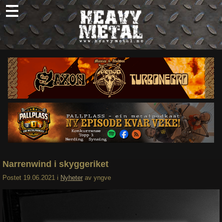
Skip
to
content
Nyheter
Omtaler
Intervjuer
Om oss
Abonner
Søk
etter:
Narrenwind i skyggeriket
Postet
19.06.2021
i
Nyheter
av
yngve