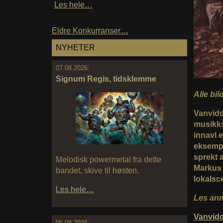
Les hele…
Eldre Konkurranser…
NYHETER
07.08.2026:
Signum Regis, tidsklemme
Alle bil
Vanvidd
musikks
innavl 
eksempe
sprekt a
Melodisk powermetal fra dette
Markus 
bandet, skive til høsten.
lokalsc
Les hele…
Les anm
Vanvid
06.08.2026: