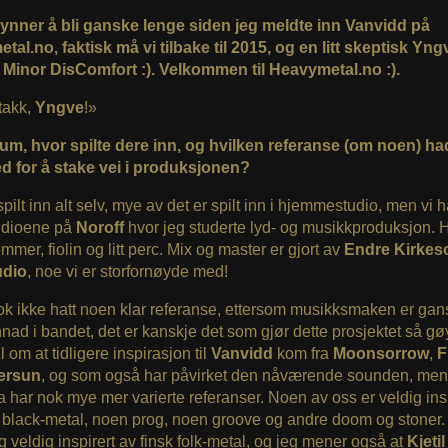
ynner å bli ganske lenge siden jeg meldte inn Vanvidd på
al.no, faktisk må vi tilbake til 2015, og en litt skeptisk Yn
 Minor DisComfort :). Velkommen til Heavymetal.no :).
takk,
Yngve
!»
bum, hvor spilte dere inn, og hvilken referanse (om noen) h
d for å stake vei i produksjonen?
spilt inn alt selv, mye av det er spilt inn i hjemmestudio, men vi 
tudioene på
Noroff
hvor jeg studerte lyd- og musikkproduksjon. H
ommer, fiolin og litt perc. Mix og master er gjort av
Endre Kirkes
udio
, noe vi er storfornøyde med!
ok ikke hatt noen klar referanse, ettersom musikksmaken er ga
innad i bandet, det er kanskje det som gjør dette prosjektet så gø
l om at tidligere inspirasjon til
Vanvidd
kom fra
Moonsorrow
,
F
ersun
, og som også har påvirket den nåværende sounden, me
a har nok mye mer varierte referanser. Noen av oss er veldig ins
 black-metal, noen prog, noen groove og andre doom og stoner.
g veldig inspirert av finsk folk-metal, og jeg mener også at
Kjetil