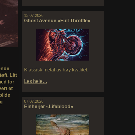
13.07.2026:
Ghost Avenue «Full Throttle»
ende
Klassisk metal av høy kvalitet.
ft. Litt
Les hele…
med for
ert et
blide
og
07.07.2026:
Einherjer «Lifeblood»