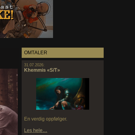
OMTALER
31.07.2026:
Khemmis «S/T»
En verdig oppfølger.
Les hele…