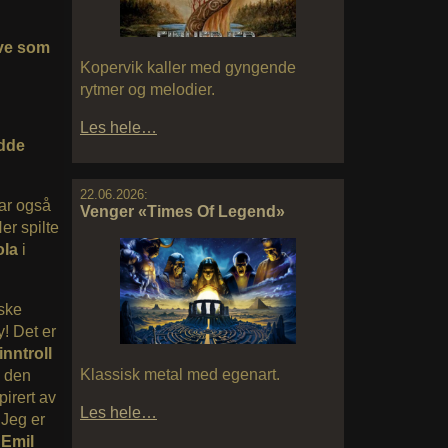
gve som
Kopervik kaller med gyngende
rytmer og melodier.
Les hele…
adde
22.06.2026:
har også
Venger «Times Of Legend»
er spilte
ola
i
nske
y! Det er
inntroll
Klassisk metal med egenart.
n den
pirert av
Les hele…
 Jeg er
 Emil