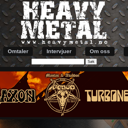
Omtaler
Intervjuer
Om oss
Søk
etter: