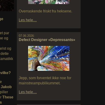
Overraskende friskt fra heksene.
ge
Les hele…
et par
07.06.2026:
ppe og
Defect Designer «Depressants»
arist og
 dette
dramatikk
Hvilke?
Jepp, som forventet ikke noe for
de
mainstreampublikummet.
 Jakob
piller
Les hele…
er
These
s