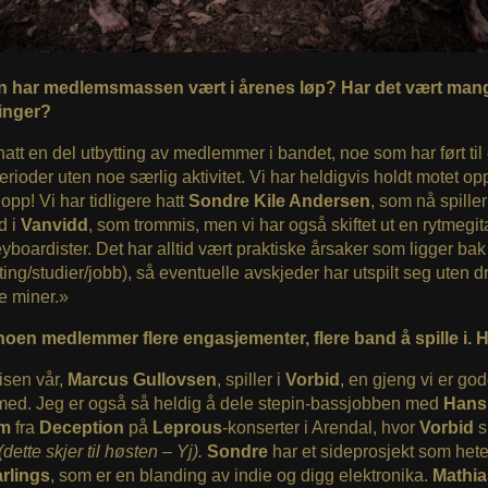
 har medlemsmassen vært i årenes løp? Har det vært man
ninger?
hatt en del utbytting av medlemmer i bandet, noe som har ført til 
erioder uten noe særlig aktivitet. Vi har heldigvis holdt motet o
t opp! Vi har tidligere hatt
Sondre Kile Andersen
, som nå spiller
d i
Vanvidd
, som trommis, men vi har også skiftet ut en rytmegit
eyboardister.
Det har alltid vært praktiske årsaker som ligger bak
ytting/studier/jobb), så eventuelle avskjeder har utspilt seg uten 
re miner.»
noen medlemmer flere engasjementer, flere band å spille i. 
sen vår,
Marcus Gullovsen
, spiller i
Vorbid
, en gjeng vi er go
med. Jeg er også så heldig å dele stepin-bassjobben med
Hans
im
fra
Deception
på
Leprous
-konserter i Arendal, hvor
Vorbid
s
(dette skjer til høsten – Yj).
Sondre
har et sideprosjekt som het
arlings
, som er en blanding av indie og digg elektronika.
Mathia