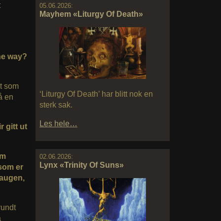
t
05.06.2026:
Mayhem «Liturgy Of Death»
the way?
et som
‘Liturgy Of Death’ har blitt nok en
på en
sterk sak.
Les hele…
 gitt ut
om
02.06.2026:
Lynx «Trinity Of Suns»
 som er
haugen,
rundt
å