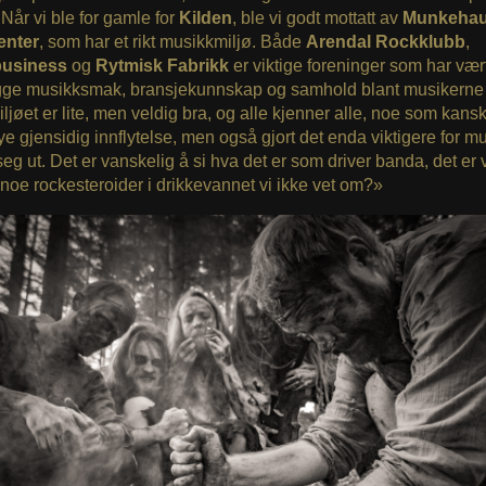
Når vi ble for gamle for
Kilden
, ble vi godt mottatt av
Munkeha
enter
, som har et rikt musikkmiljø. Både
Arendal Rockklubb
,
usiness
og
Rytmisk Fabrikk
er viktige foreninger som har væ
gge musikksmak, bransjekunnskap og samhold blant musikerne 
jøet er lite, men veldig bra, og alle kjenner alle, noe som kansk
 mye gjensidig innflytelse, men også gjort det enda viktigere for m
 seg ut. Det er vanskelig å si hva det er som driver banda, det er 
noe rockesteroider i drikkevannet vi ikke vet om?»