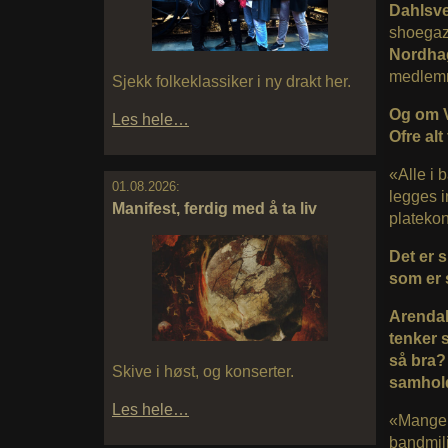
Dahlsv
shoega
Nordha
medlem
Sjekk folkeklassiker i ny drakt her.
Og om Va
Les hele…
Ofre alt
«Alle i 
01.08.2026:
legges in
Manifest, ferdig med å ta liv
platekon
Det er s
som er 
Arendal
tenker s
så bra?
Skive i høst, og konserter.
samhol
Les hele…
«Mange a
bandmil