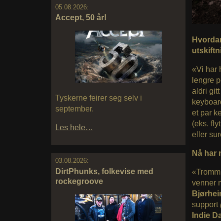
05.08.2026:
Accept, 50 år!
Hvordan
utskift
«Vi har 
lengre p
aldri git
Tyskerne feirer seg selv i
keyboar
september.
et par k
(eks. fl
Les hele…
eller su
Nå har 
03.08.2026:
DirtPhunks, folkevise med
«Trommi
rockegroove
venner 
Bjørhe
support
Indie D