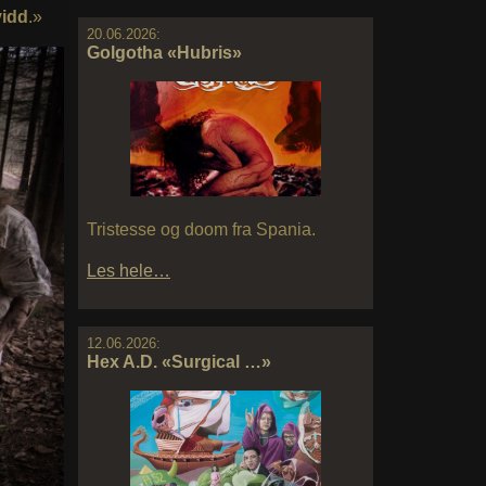
idd
.»
20.06.2026:
Golgotha «Hubris»
Tristesse og doom fra Spania.
Les hele…
12.06.2026:
Hex A.D. «Surgical …»