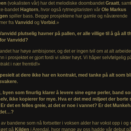
een
(vokalisten vår) har det melodiske doombandet
Graatt
, sam
ze-bandet
Hagtorn
, hvor også rytmegitaristen vår
Ole Markus
gen
spiller bass. Begge prosjektene har gamle og nåværende
mer fra
Vanvidd
og
Vorbid
.»
nvidd plutselig havner på pallen, er alle villige til å gå all 
 for Vanvidd?
bandet har høye ambisjoner, og det er ingen tvil om at alt arbeid
n i prosjektet er gjort fordi vi sikter høyt. Vi håper selvfølgelig 
trakt i nær fremtid!»
pesielt at dere ikke har en kontrakt, med tanke på alt som blir
svakere.
, byen som finurlig klarer å levere sine egne perler, band s
elv, ikke kopierer for mye. Hva er det med miljøet der borte
 Er det en felles greie, at det er noe i vannet? Er det Munke
det…?
v bandene som nå fortsetter i voksen alder har vokst opp i og 
jøet på
Kilden
i Arendal, hvor mange av oss hadde vår debut p