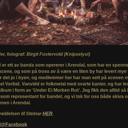
der, fotograf: Birgit Fostervold (Knipselyst)
 er ett av banda som opererer i Arendal, som har en spenn
cene, og som på tross av å være en liten by har levert mye tø
er det jo i byen, og medlemmer her har man sett på scenen 
l Vorbid. Vanvidd er folkmetal med svarte kanter, og har lev
lbum i form av ‘Under Ei Morken Rot’. Jeg fikk den alltid så 
som representant for bandet, og vi tok for oss både skiva 
enen i Arendal.
eldelsen til Steinar
HER
.
d@Facebook