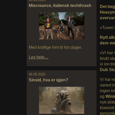
Miscreance, italiensk techthrash
Det beg
Heavymet
overvar
«Tusen 
Nytt al
dere me
Med kraftige hint til hin dager.
«Vi har 
Les hele…
brukt s
vi inn tr
Dub St
06.08.2026:
Vi har n
Sinsid, hva er igjen?
variert 
ingen tvi
og
Wint
nye plat
klassisk
personli