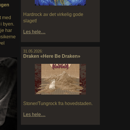
ugen
Hardrock av det virkelig gode
rt med
slaget!
i byen.
je har
Les hele…
usikerne
vel
31.05.2026:
Draken «Here Be Draken»
Stoner/Tungrock fra hovedstaden.
Les hele…