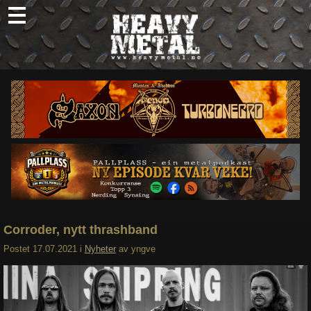
Skip
to
content
Nyheter
Omtaler
Intervjuer
Om oss
Abonner
Søk
etter:
Corroder, nytt thrashband
Postet
17.07.2021
i
Nyheter
av
yngve