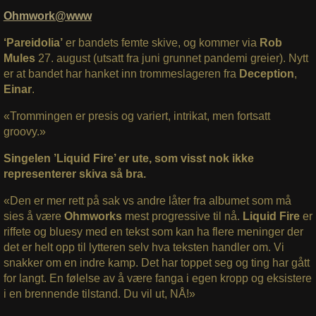
Ohmwork@www
‘Pareidolia’
er bandets femte skive, og kommer via
Rob
Mules
27. august (utsatt fra juni grunnet pandemi greier). Nytt
er at bandet har hanket inn trommeslageren fra
Deception
,
Einar
.
«Trommingen er presis og variert, intrikat, men fortsatt
groovy.»
Singelen ’Liquid Fire’ er ute, som visst nok ikke
representerer skiva så bra.
«Den er mer rett på sak vs andre låter fra albumet som må
sies å være
Ohmworks
mest progressive til nå.
Liquid Fire
er
riffete og bluesy med en tekst som kan ha flere meninger der
det er helt opp til lytteren selv hva teksten handler om. Vi
snakker om en indre kamp. Det har toppet seg og ting har gått
for langt. En følelse av å være fanga i egen kropp og eksistere
i en brennende tilstand. Du vil ut, NÅ!»