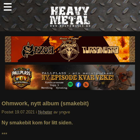
Skip
to
content
Nyheter
Omtaler
Intervjuer
Om oss
Abonner
Søk
etter:
Ohmwork, nytt album (smakebit)
Postet
19.07.2021
i
Nyheter
av
yngve
Ny smakebit kom for litt siden.
***