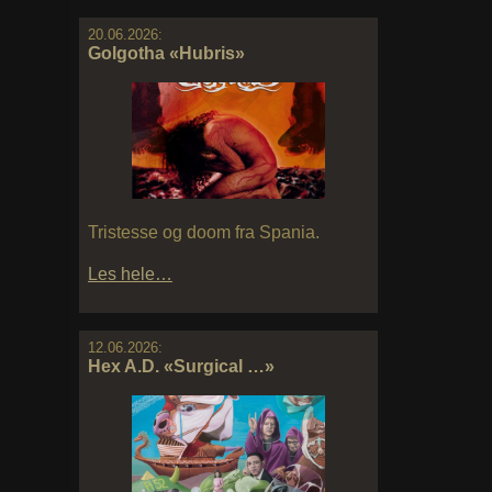
20.06.2026:
Golgotha «Hubris»
Tristesse og doom fra Spania.
Les hele…
12.06.2026:
Hex A.D. «Surgical …»