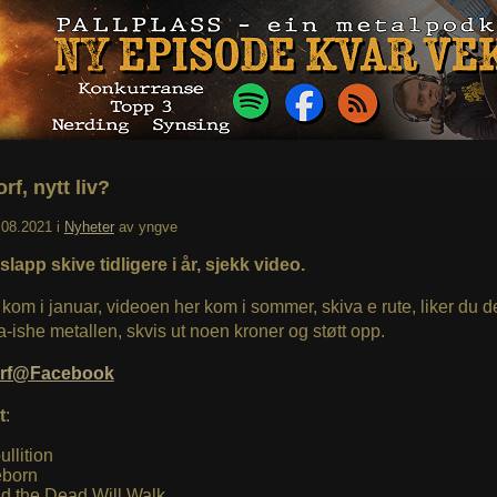
f, nytt liv?
.08.2021
i
Nyheter
av
yngve
lapp skive tidligere i år, sjekk video.
kom i januar, videoen her kom i sommer, skiva e rute, liker du d
-ishe metallen, skvis ut noen kroner og støtt opp.
rf@Facebook
t
:
ullition
born
d the Dead Will Walk