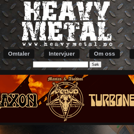
Omtaler
Intervjuer
Om oss
Søk
etter: