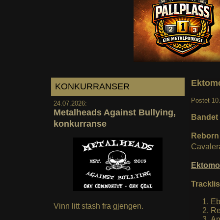
Ektomor
KONKURRANSER
Postet
10
24.07.2026:
Metalheads Against Bullying,
Bandet s
konkurranse
Reborn
Cavalera
Ektomo
Tracklis
Eb
Vinn litt stash fra gjengen.
Re
An