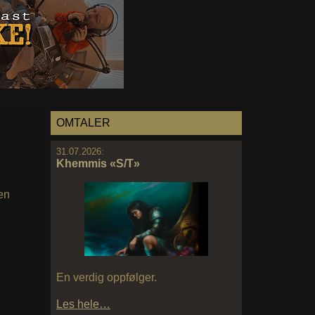
OMTALER
31.07.2026:
Khemmis «S/T»
en
En verdig oppfølger.
Les hele…