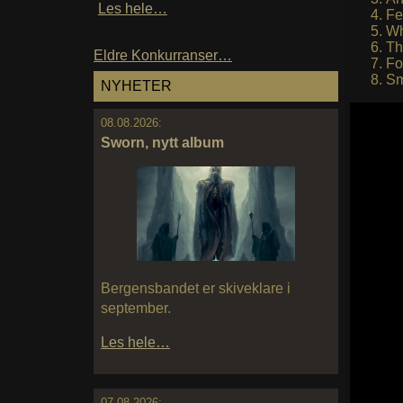
Les hele…
Fe
Wh
Th
Eldre Konkurranser…
Fo
Sm
NYHETER
08.08.2026:
Sworn, nytt album
Bergensbandet er skiveklare i
september.
Les hele…
07.08.2026: