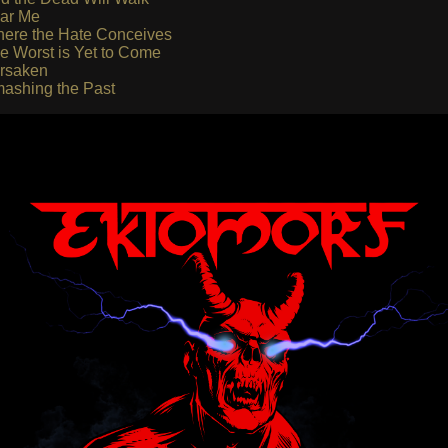
ar Me
ere the Hate Conceives
e Worst is Yet to Come
rsaken
ashing the Past