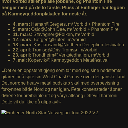
hvor Vorbid stiller på alle jobbene, og Phantom Fire
henger med på de to første. Pluss at Einherjer har logoen
på Karmøygeddonplakaten for neste år.
4. mars:
Hamar@Gregers, m/ Vorbid + Phantom Fire
5. mars:
Oslo@John Dee, m/ Vorbid + Phantom Fire
11. mars:
Stavagner@Folken, m/ Vorbid
12. mars:
Bergen@Hulen, m/Vorbid
18. mars
: Kristiansand@Northern Deception-festivalen
22. april:
Tromsø@Driv Tromsø, m/Vorbid
23. april:
Trondheim@Verkstedhallen, m/Vorbid
7. mai:
Kopervik@Karmøygeddon Metalfestival
«Det er en oppstemt gjeng som tar med seg sine nedstemte
gitarer for å spre sin West Coast Groove over det ganske land.
Det norrøne heavy metal budskap skal med overbevisning
forkynnes både Nord og ner igjen. Fete konsertsteder åpner
dørene for breibeinte riff og våryr allsang i ellevill harmoni.
Dette vil du ikke gå glipp av!»