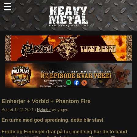
Skip
to
content
Nyheter
Omtaler
Intervjuer
Om oss
Abonner
Søk
etter:
Einherjer + Vorbid + Phantom Fire
Postet
12.11.2021
i
Nyheter
av
yngve
En turne med god spredning, dette blir stas!
Frode og Einherjer drar på tur, med seg har de to band,