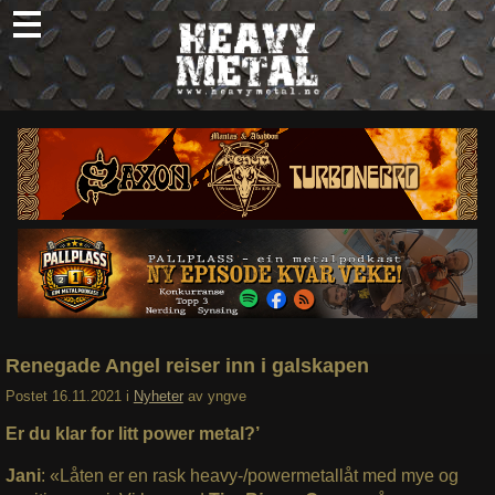
Skip
to
content
Nyheter
Omtaler
Intervjuer
Om oss
Abonner
Søk
etter:
Renegade Angel reiser inn i galskapen
Postet
16.11.2021
i
Nyheter
av
yngve
Er du klar for litt power metal?’
Jani
: «Låten er en rask heavy-/powermetallåt med mye og