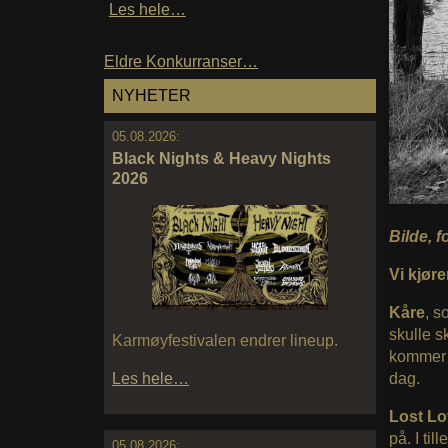
Les hele…
Eldre Konkurranser…
NYHETER
05.08.2026:
Black Nights & Heavy Nights
2026
Bilde, 
Vi kjøre
Kåre
, s
skulle s
Karmøyfestivalen endrer lineup.
kommer 3
Les hele…
dag.
Lost Lo
på. I til
05.08.2026: