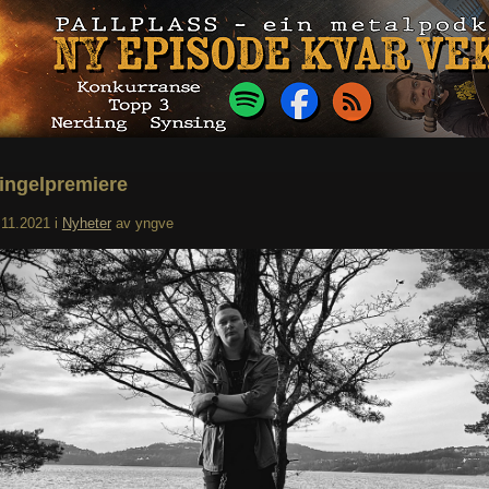
ingelpremiere
.11.2021
i
Nyheter
av
yngve