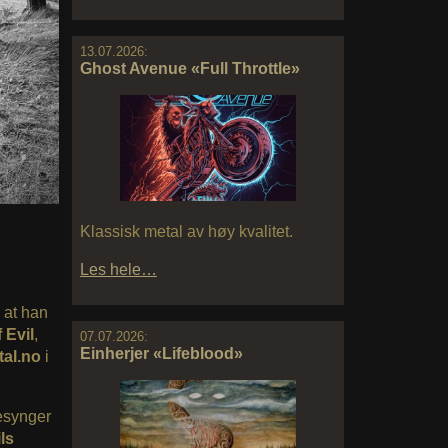
13.07.2026:
Ghost Avenue «Full Throttle»
Klassisk metal av høy kvalitet.
Les hele…
n at han
 Evil
,
07.07.2026:
Einherjer «Lifeblood»
al.no
i
tesynger
ils