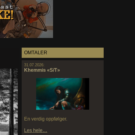
OMTALER
31.07.2026:
Khemmis «S/T»
En verdig oppfølger.
Les hele…