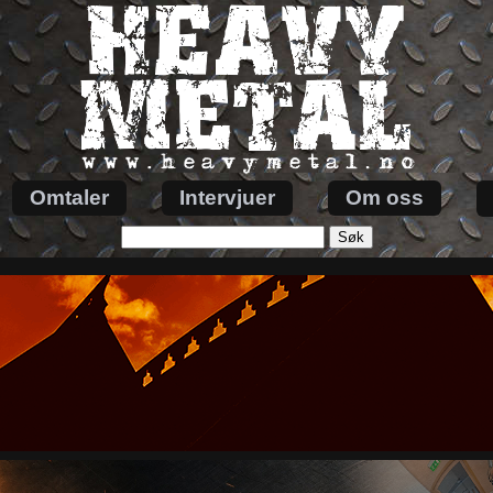
Omtaler
Intervjuer
Om oss
Søk
etter: