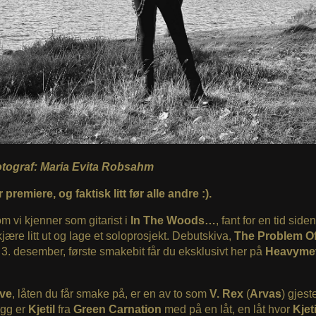
fotograf: Maria Evita Robsahm
r premiere, og faktisk litt før alle andre :).
om vi kjenner som gitarist i
In The Woods…
, fant for en tid side
kjære litt ut og lage et soloprosjekt. Debutskiva,
The Problem Of
. desember, første smakebit får du eksklusivt her på
Heavymet
ve
, låten du får smake på, er en av to som
V. Rex
(
Arvas
) gjes
legg er
Kjetil
fra
Green Carnation
med på en låt, en låt hvor
Kjet