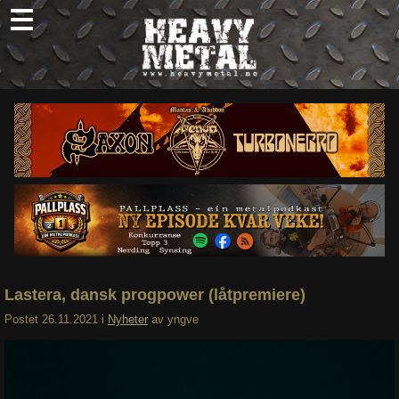
Skip
to
content
Nyheter
Omtaler
Intervjuer
Om oss
Abonner
Søk
etter:
Lastera, dansk progpower (låtpremiere)
Postet
26.11.2021
i
Nyheter
av
yngve