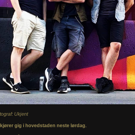
otograf: Ukjent
kjører gig i hovedstaden neste lørdag.