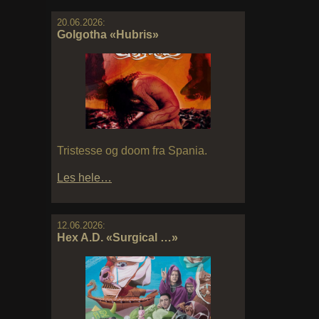
20.06.2026:
Golgotha «Hubris»
Tristesse og doom fra Spania.
Les hele…
12.06.2026:
Hex A.D. «Surgical …»