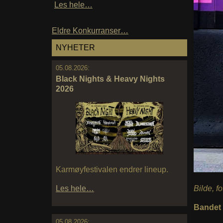
Les hele…
Eldre Konkurranser…
NYHETER
05.08.2026:
Black Nights & Heavy Nights
2026
Karmøyfestivalen endrer lineup.
Bilde, f
Les hele…
Bandet 
05.08.2026: