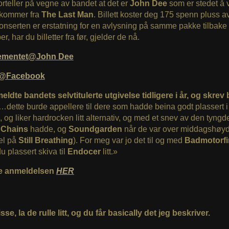
orteller på vegne av bandet at det er
John Dee
som er stedet å 
 kommer fra
The Last Man
. Billett koster deg 175 spenn pluss av
nserten er erstatning for en avlysning på samme pakke tilbake 
r, har du billetter fra før, gjelder de nå.
ementet@John Dee
@Facebook
ldte bandets selvtitulerte utgivelse tidligere i år, og skrev 
…dette burde appellere til dere som hadde beina godt plassert i
 og liker hardrocken litt alternativ, og med et snev av den tyng
n Chains
hadde, og
Soundgarden
når de var over middagshøyd
el på
Still Breathing
). For meg var jo det til og med
Badmotorfi
u plassert skiva til
Endocer
litt.»
e anmeldelsen
HER
sse, la de rulle litt, og du får basically det jeg beskriver.