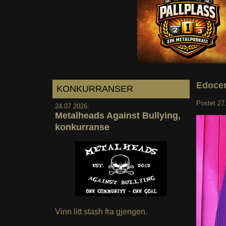
Edocer
KONKURRANSER
Postet
27
24.07.2026:
Metalheads Against Bullying,
konkurranse
Vinn litt stash fra gjengen.