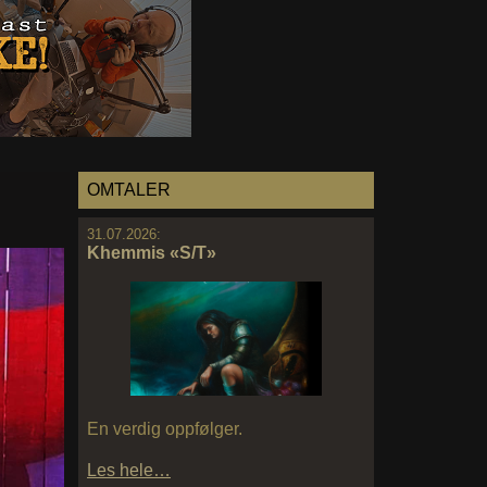
OMTALER
31.07.2026:
Khemmis «S/T»
En verdig oppfølger.
Les hele…