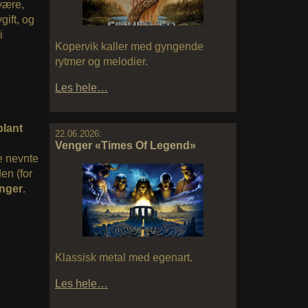
være,
gift, og
i
Kopervik kaller med gyngende
rytmer og melodier.
Les hele…
blant
22.06.2026:
Venger «Times Of Legend»
de nevnte
en (for
nger
.
Klassisk metal med egenart.
Les hele…