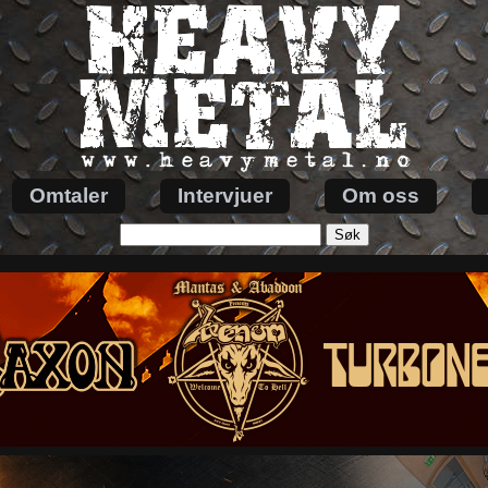
Omtaler
Intervjuer
Om oss
Søk
etter: