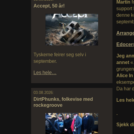
Martin
f
Accept, 50 år!
support
denne ko
septembe
Arrang
Edocer
Tyskerne feirer seg selv i
Jeg anme
september.
annet
«
grungen,
Les hele…
Alice I
eksemp
Da har d
03.08.2026:
DirtPhunks, folkevise med
Les hel
rockegroove
.
Sjekk di