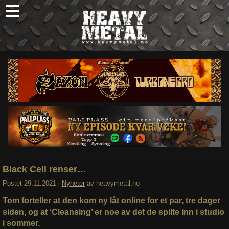
Skip
to
content
Nyheter
Omtaler
Intervjuer
Om oss
Abonner
Søk
etter:
Black Cell renser…
Postet
29.11.2021
i
Nyheter
av
heavymetal.no
Tom forteller at den kom ny låt online for et par, tre dager
siden, og at ‘Cleansing’ er noe av det de spilte inn i studio
i sommer.