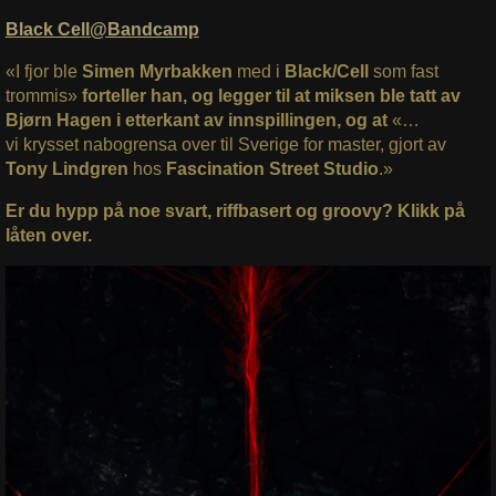
Black Cell@Bandcamp
«I fjor ble
Simen Myrbakken
med i
Black/Cell
som fast
trommis»
forteller han, og legger til at miksen ble tatt av
Bjørn Hagen i etterkant av innspillingen, og at
«…
vi krysset nabogrensa over til Sverige for master, gjort av
Tony Lindgren
hos
Fascination Street Studio
.»
Er du hypp på noe svart, riffbasert og groovy? Klikk på
låten over.