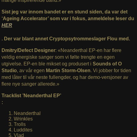
mange inspirerende band.»
Sist jeg var innom bandet er en stund siden, da var det
‘Ageing Accelerator’ som var i fokus, anmeldelse leser du
HER
. Der var blant annet Cryptopsytrommeslager Flou med.
Dmitry/Defect Designer
: «Neanderthal EP-en har flere
veldig energiske sanger som vi følte trengte en egen
utgivelse. EP-en ble mikset og produsert i
Sounds of O
Studio
, av vår egen
Martin Storm-Olsen
. Vi jobber for tiden
med låter til vår neste fullengder, og har demo-versjoner av
flere nye sanger allerede.»
Tracklist ’Neanderthal EP’
:
Neanderthal
Wrinkles
Trolls
Luddites
Vlad