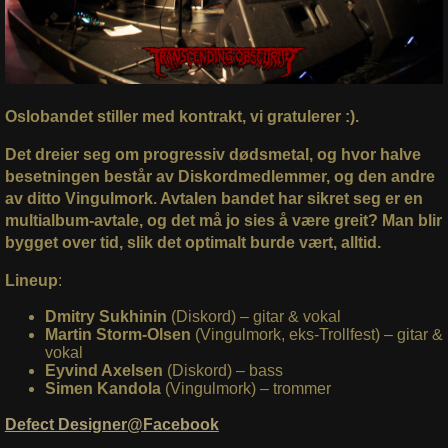
Oslobandet stiller med kontrakt, vi gratulerer :).
Det dreier seg om progressiv dødsmetal, og hvor halve
besetningen består av Diskordmedlemmer, og den andre
av ditto Vingulmork. Avtalen bandet har sikret seg er en
multialbum-avtale, og det må jo sies å være greit? Man blir
bygget over tid, slik det optimalt burde vært, alltid.
Lineup
:
Dmitry Sukhinin
(Diskord) – gitar & vokal
Martin Storm-Olsen
(Vingulmork, eks-Trollfest) – gitar &
vokal
Eyvind Axelsen
(Diskord) – bass
Simen Kandola
(Vingulmork) – trommer
Defect Designer@Facebook