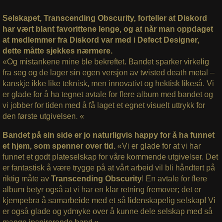
Selskapet, Transcending Obscurity, forteller at Diskord
har vært blant favorittene lenge, og at når man oppdaget
at medlemmer fra Diskord var med i Defect Designer,
dette måtte sjekkes nærmere.
«Og mistankene mine ble bekreftet. Bandet sparker virkelig
fra seg og de lager sin egen versjon av twisted death metal –
kanskje ikke like teknisk, men innovativt og hektisk likeså. Vi
er glade for å ha tegnet avtale for flere album med bandet og
vi jobber for tiden med å få laget et egnet visuelt uttrykk for
den første utgivelsen. «
Bandet på sin side er jo naturligvis happy for å ha funnet
et hjem, som spenner over tid.
«
Vi er glade for at vi har
funnet et godt plateselskap for våre kommende utgivelser. Det
er fantastisk å være trygge på at vårt arbeid vil bli håndtert på
riktig måte av
Transcending Obscurity
! En avtale for flere
album betyr også at vi har en klar retning fremover; det er
kjempebra å samarbeide med et så lidenskapelig selskap! Vi
er også glade og ydmyke over å kunne dele selskap med så