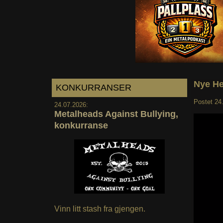
Nye He
KONKURRANSER
Postet
24
24.07.2026:
Metalheads Against Bullying,
konkurranse
Vinn litt stash fra gjengen.