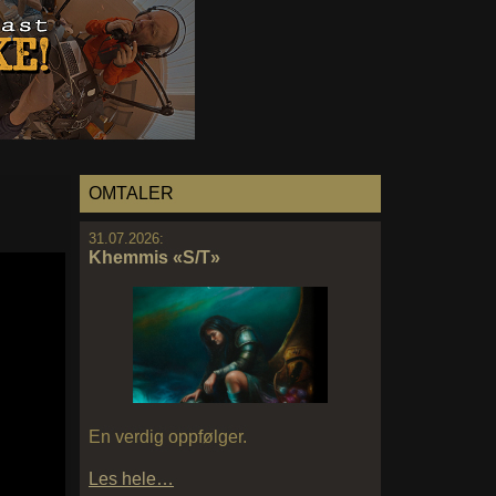
OMTALER
31.07.2026:
Khemmis «S/T»
En verdig oppfølger.
Les hele…