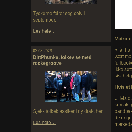
Tyskerne feirer seg selv i
september.
Les hele…
Metropo
«I år ha
03.08.2026:
vært man
DirtPhunks, folkevise med
fullbook
rockegroove
ikke set
sist hel
Hvis et
«Hvis du
kontakt 
bandpak
Sjekk folkeklassiker i ny drakt her.
de unge 
Les hele…
markedsf