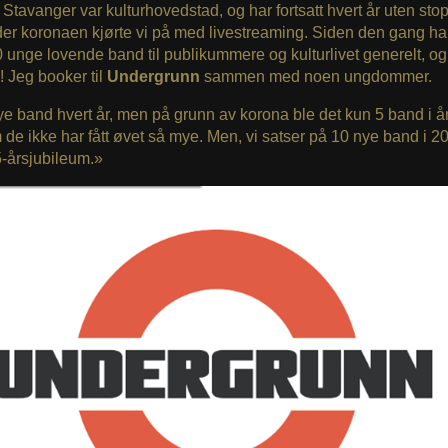
Stavanger var kulturhovedstad, og har fortsatt hvert år uten stop
r koronaen kjørte vi på med livestreaming. Siden den gang har 
 unge lovende band til publikummere og kulturlivet generelt, og 
v! Jeg booker til
Undergrunn
sammen med noen ungdommer.
ye band hvert år, men på grunn av korona ble det kun 5 band i år
 de ikke har fått øvet så mye. Men, vi satser på 10 nye band i 2
5-årsjubileum.»