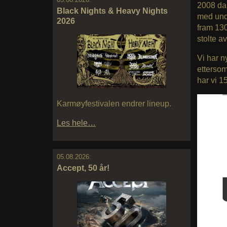
2008 da 
Black Nights & Heavy Nights
med unde
2026
fram 130
stolte a
Vi har n
ettersom
har vi 1
Karmøyfestivalen endrer lineup.
Les hele…
05.08.2026:
Accept, 50 år!