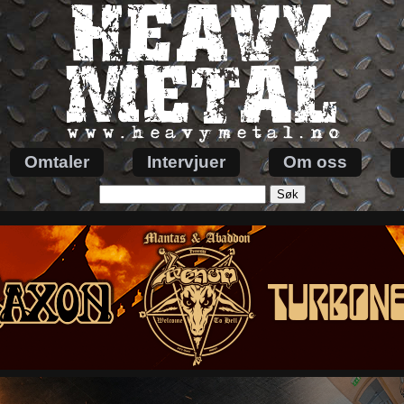
Omtaler
Intervjuer
Om oss
Søk
etter: