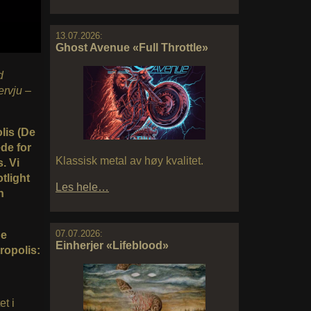
13.07.2026:
Ghost Avenue «Full Throttle»
d
ervju –
lis (De
ede for
Klassisk metal av høy kvalitet.
. Vi
otlight
Les hele…
n
07.07.2026:
de
Einherjer «Lifeblood»
ropolis:
et i