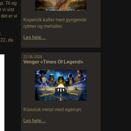
p. Til og
vi vist
det er vi
Kopervik kaller med gyngende
rytmer og melodier.
,
Les hele…
022, da
22.06.2026:
Venger «Times Of Legend»
Klassisk metal med egenart.
Les hele…