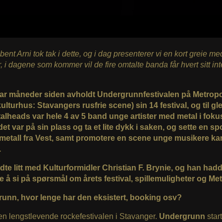
ibent Arni tok tak i dette, og i dag presenterer vi en kort greie me
, i dagene som kommer vil de fire omtalte banda får hvert sitt int
par måneder siden avholdt Undergrunnfestivalen på Metropo
lturhus: Stavangers rusfrie scene) sin 14 festival, og til gl
alheads var hele 4 av 5 band unge artister med metal i fokus
 det var på sin plass og ta et lite dykk i saken, og sette en sp
metall fra Vest, samt promotere en scene unge musikere ka
.
dte litt med Kulturformidler Christian F. Brynie, og han had
e å si på spørsmål om årets festival, spillemuligheter og Met
unn, hvor lenge har den eksistert, booking osv?
en lengstlevende rockefestivalen i Stavanger.
Undergrunn
start