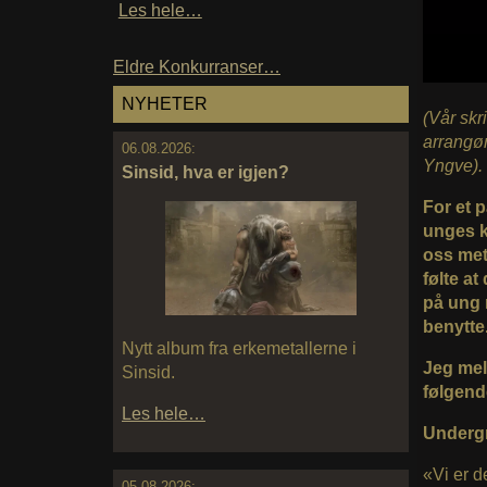
Les hele…
Eldre Konkurranser…
NYHETER
(Vår skr
arrangør
06.08.2026:
Yngve).
Sinsid, hva er igjen?
For et 
unges ku
oss met
følte at
på ung 
benytte
Nytt album fra erkemetallerne i
Jeg mel
Sinsid.
følgend
Les hele…
Undergr
«Vi er d
05.08.2026: