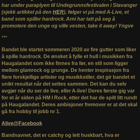
har under paraplyen til Undegrunnsfestivalen i Stavanger
(sjekk artikkel på den
HER
), følger vi på med A-Live, et
band som spiller hardrock. Arni har tatt på seg å
promotere den unge og ville vesten, take it away! Yngve
***
Bandet ble startet sommeren 2020 av fire gutter som liker
å spille hardrock. De ønsket å fylle et hull i musikken fra
Haugalandet som ikke finnes fra før, en stil som ligger
mellom glamrock og grunge. De henter inspirasjon fra
flere forskjellige artister og musikkstiler, det gir bandet et
unikt resultat når det settes sammen. Det kan du selv
avgjør når du ser de live, eller A-live! Deres første gig var
for et år siden på HM I Rock, etter det har de spilt litt rundt
på Haugalandet. Deres ambisjoner fremover er at det skal
gå fra hobby til jobb nr 1.
Alive@Facebook
Bandnavnet, det er catchy og lett huskbart, hva er