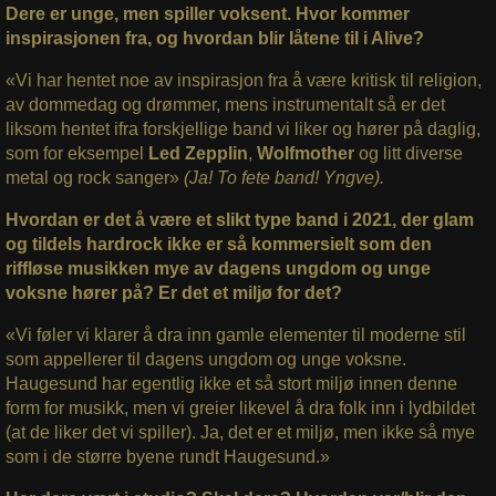
Dere er unge, men spiller voksent. Hvor kommer
inspirasjonen fra, og hvordan blir låtene til i Alive?
«Vi har hentet noe av inspirasjon fra å være kritisk til religion,
av dommedag og drømmer, mens instrumentalt så er det
liksom hentet ifra forskjellige band vi liker og hører på daglig,
som for eksempel
Led Zepplin
,
Wolfmother
og litt diverse
metal og rock sanger»
(Ja! To fete band! Yngve).
Hvordan er det å være et slikt type band i 2021, der glam
og tildels hardrock ikke er så kommersielt som den
riffløse musikken mye av dagens ungdom og unge
voksne hører på? Er det et miljø for det?
«Vi føler vi klarer å dra inn gamle elementer til moderne stil
som appellerer til dagens ungdom og unge voksne.
Haugesund har egentlig ikke et så stort miljø innen denne
form for musikk, men vi greier likevel å dra folk inn i lydbildet
(at de liker det vi spiller). Ja, det er et miljø, men ikke så mye
som i de større byene rundt Haugesund.»