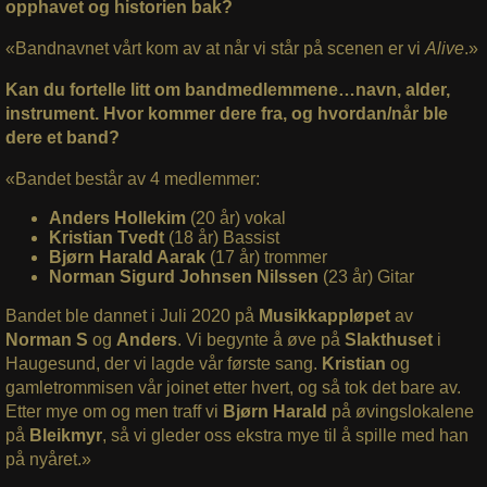
opphavet og historien bak?
«Bandnavnet vårt kom av at når vi står på scenen er vi
Alive
.»
Kan du fortelle litt om bandmedlemmene…navn, alder,
instrument. Hvor kommer dere fra, og hvordan/når ble
dere et band?
«Bandet består av 4 medlemmer:
Anders Hollekim
(20 år) vokal
Kristian Tvedt
(18 år) Bassist
Bjørn Harald Aarak
(17 år) trommer
Norman Sigurd Johnsen Nilssen
(23 år) Gitar
Bandet ble dannet i Juli 2020 på
Musikkappløpet
av
Norman S
og
Anders
. Vi begynte å øve på
Slakthuset
i
Haugesund, der vi lagde vår første sang.
Kristian
og
gamletrommisen vår joinet etter hvert, og så tok det bare av.
Etter mye om og men traff vi
Bjørn Harald
på øvingslokalene
på
Bleikmyr
, så vi gleder oss ekstra mye til å spille med han
på nyåret.»