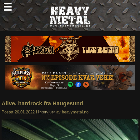
Skip
to
content
Nyheter
Omtaler
Intervjuer
Om oss
Abonner
Søk
etter:
Alive, hardrock fra Haugesund
Postet
26.01.2022
i
Intervjuer
av
heavymetal.no