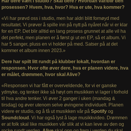
Har dere vært i studio? Skal dere? Hvordan var/blir den
prosessen? Hvem, hva, hvor? Hva er ute, hva kommer?
«Vi har prøvd oss i studio, men har aldri blitt fornøyd med
resultatet. Vi prøver å spille inn på nytt på nyåret når vi er klar
for en EP. Det blir alltid en lang prosess grunnet at alle vil ha
det perfekt, men planen er å først gi ut en EP, så et album. Vi
har 5 sanger, pluss en vi holder på med. Satser på at det
kommer et album innen 2023.»
Dere har spilt litt rundt på klubber lokalt, hvordan er
responsen. Hvor ofte øver dere, hva er planen videre, hva
er målet, drømmen, hvor skal Alive?
«Responsen vi har fått er overveldende, for vi er ganske
ydmyke, og tenker ikke så høyt om musikken vi lager i forhold
til hva andre tenker. Vi øver 2 ganger i uken (mandag &
tirsdag) og øver utenom selve øvingene individuelt. Planen
videre er studio, og å få ut musikken vår på
Spotify
og
Soundcloud
. Vi har også lyst å lage musikkvideo. Drømmen
er at folk skal like musikken vår slik at vi kan leve av den og
rocke rundt verden.
Alive
skal opp og frem i verden du skal