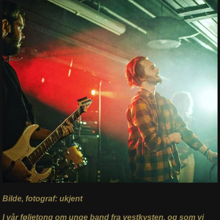
Bilde, fotograf: ukjent
I vår føljetong om unge band fra vestkysten, og som vi