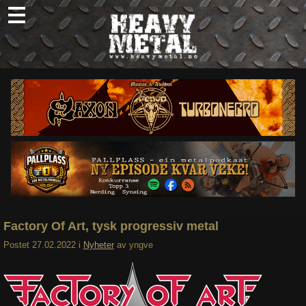
Skip
to
content
Nyheter
Omtaler
Intervjuer
Om oss
Abonner
Søk
etter:
Factory Of Art, tysk progressiv metal
Postet
27.02.2022
i
Nyheter
av
yngve