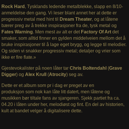
Rock Hard
, Tysklands ledende metalblekke, slapp en 8/10-
anmeldelse den gang. Vi leser blant annet her at dette er
progressiv metal med hint til
Dream Theater
, og at låtene
bærer preg av å trekke inspirasjoner fra de, tysk metal og
Fates Warning
. Men mest av alt er det
Factory Of Art
det
smaker, som alltid finner en gylden middelveien mellom det å
bruke inspirasjoner til å lage eget brygg, og legge til melodier.
Og siden vi snakker progressiv metal; detaljer og vrier som
ikke er fire flate.»
Gjestevokalister på noen låter tar
Chris Boltendahl
(
Grave
Digger
) og
Alex Krull
(
Atrocity
) seg av.
Dette er et album som pr i dag er preget av en
produksjon som nok kan låte litt datert, men låtene og
musikken bør tiltale fans av sjangeren. Sjekk partiet fra ca.
04.20 i låten under her, melodiøst og fint. En del av historien,
kult at bandet velger å digitalisere dette.