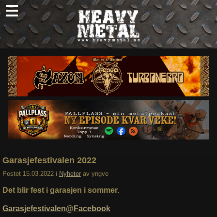
Skip
to
content
Nyheter
Omtaler
Intervjuer
Om oss
Abonner
Søk
etter:
Garasjefestivalen 2022
Postet
15.03.2022
i
Nyheter
av
yngve
Det blir fest i garasjen i sommer.
Garasjefestivalen@Facebook