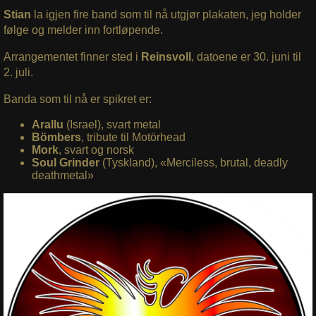
Stian
la igjen fire band som til nå utgjør plakaten, jeg holder
følge og melder inn fortløpende.
Arrangementet finner sted i
Reinsvoll
, datoene er 30. juni til
2. juli.
Banda som til nå er spikret er:
Arallu
(Israel), svart metal
Bömbers
, tribute til Motörhead
Mork
, svart og norsk
Soul Grinder
(Tyskland), «Merciless, brutal, deadly
deathmetal»