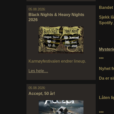
Bandet 
05.08.2026:
Black Nights & Heavy Nights
Sjekk l
2026
Spotify
.
Myster
***
Karmøyfestivalen endrer lineup.
Nyhet fr
Les hele…
Da er s
05.08.2026:
Accept, 50 år!
Låten l
***