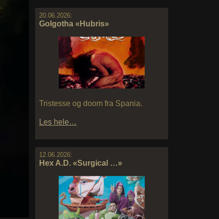
20.06.2026:
Golgotha «Hubris»
Tristesse og doom fra Spania.
Les hele…
12.06.2026:
Hex A.D. «Surgical …»