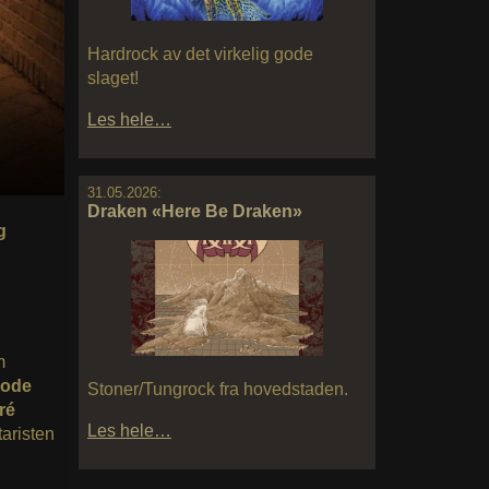
Hardrock av det virkelig gode
slaget!
Les hele…
31.05.2026:
Draken «Here Be Draken»
g
m
rode
Stoner/Tungrock fra hovedstaden.
ré
Les hele…
taristen