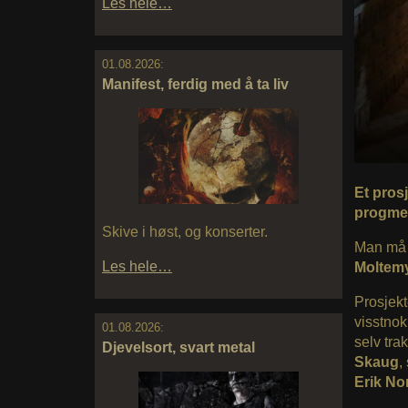
Les hele…
01.08.2026:
Manifest, ferdig med å ta liv
Et pros
progmet
Skive i høst, og konserter.
Man må v
Les hele…
Moltem
Prosjek
visstnok
01.08.2026:
selv tra
Djevelsort, svart metal
Skaug
,
Erik N