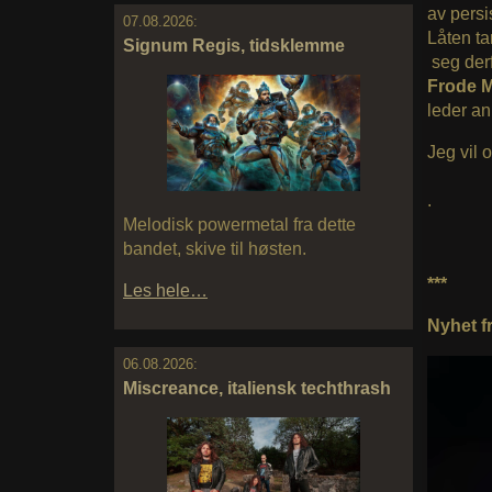
av persi
07.08.2026:
Låten ta
Signum Regis, tidsklemme
seg derf
Frode 
leder an
Jeg vil 
.
Melodisk powermetal fra dette
bandet, skive til høsten.
***
Les hele…
Nyhet fr
06.08.2026:
Miscreance, italiensk techthrash