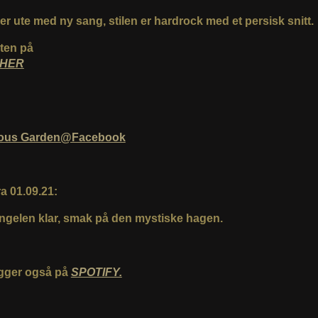
er ute med ny sang, stilen er hardrock med et persisk snitt.
åten på
HER
ious Garden@Facebook
a 01.09.21:
ingelen klar, smak på den mystiske hagen.
igger også på
SPOTIFY.