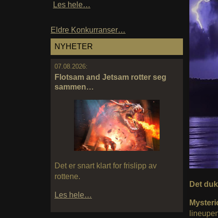
Les hele…
Eldre Konkurranser…
NYHETER
07.08.2026:
Flotsam and Jetsam rotter seg
sammen…
Det er snart klart for frislipp av
rottene.
Det duk
Les hele…
Myster
lineupen