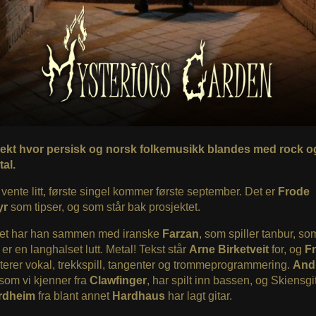
jekt hvor persisk og norsk folkemusikk blandes med rock o
al.
ente litt, første singel kommer første september. Det er
Frode
yr
som tipser, og som står bak prosjektet.
tet har han sammen med iranske
Farzan
, som spiller tanbur, so
 er en langhalset lutt. Metal! Tekst står
Arne Birketveit
for, og
F
kterer vokal, trekkspill, tangenter og trommeprogrammering.
And
 som vi kjenner fra
Clawfinger
, har spilt inn bassen, og Skiensgi
ordheim
fra blant annet
Hardhaus
har lagt gitar.