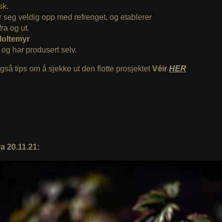
sk.
r seg veldig opp med refrenget, og etablerer
ra og ut.
Moltemyr
 og har produsert selv.
også tips om å sjekke ut den flotte prosjektet
Véir
HER
a 20.11.21: