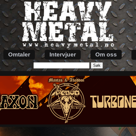
Omtaler
Intervjuer
Om oss
Søk
etter: