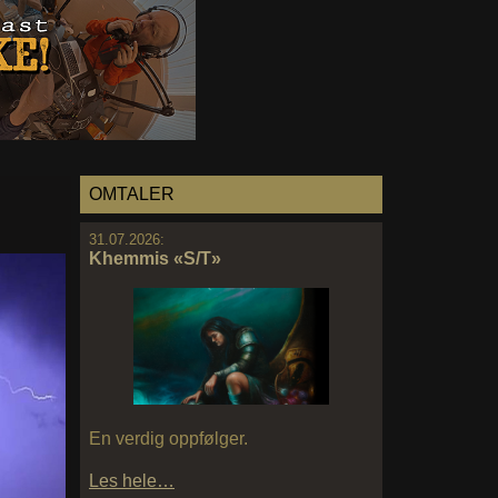
OMTALER
31.07.2026:
Khemmis «S/T»
En verdig oppfølger.
Les hele…