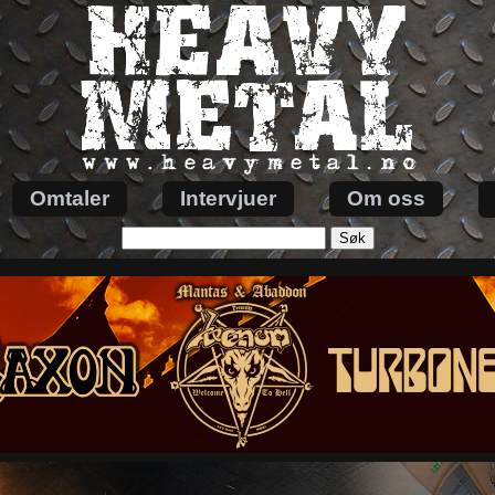
Omtaler
Intervjuer
Om oss
Søk
etter: