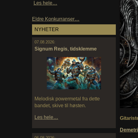
Les hele…
Eldre Konkurranser…
NYHETER
07.08.2026:
Signum Regis, tidsklemme
Melodisk powermetal fra dette
bandet, skive til høsten.
Les hele…
Gitarist
Demetr
06.08.2026: