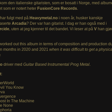
 kom den italienske gitaristen, som er bosatt i Norge, med albu
t som er notert heter
FusionCore Records
.
har fulgt med på
Heavymetal.no
i noen år, husker kanskje
aserte
Arcadia
? Der var han gitarist. I dag er han også med i
cide
, uten at jeg kjenner til det bandet. Vi leser at på
V
han gjør
rked out this album in terms of composition and production du
n months in 2020 and 2021
when it was difficult to get a physica
«
io
driver med
Guitar Based Instrumental Prog Metal
.
t
:
terWorld
vil You Know
va
vergence
ost In The Machine
e None
phoria