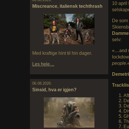
10 april
Miscreance, italiensk techthrash
selskape
De som 
Skiensb
Dammer
selv:
«…and wo
Med kraftige hint til hin dager.
lockdow
people.
Les hele…
Demetr
06.08.2026:
Tracklis
Sinsid, hva er igjen?
Af
De
De
Di
Gh
Th
Eu