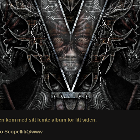
en kom med sitt femte album for litt siden.
io Scopelliti@www