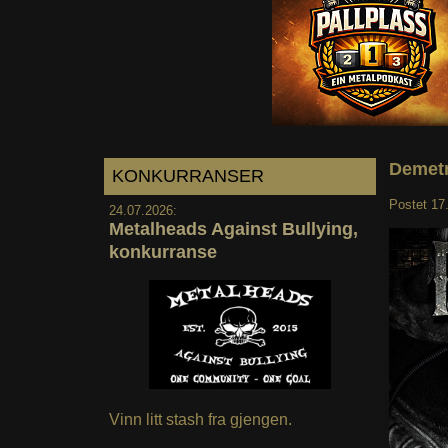
Demetr
KONKURRANSER
Postet
17
24.07.2026:
Metalheads Against Bullying,
konkurranse
Vinn litt stash fra gjengen.