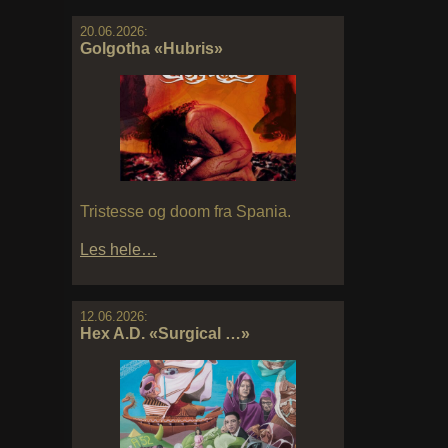
20.06.2026:
Golgotha «Hubris»
Tristesse og doom fra Spania.
Les hele…
12.06.2026:
Hex A.D. «Surgical …»