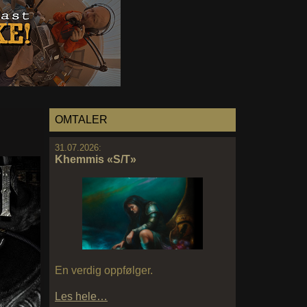
OMTALER
31.07.2026:
Khemmis «S/T»
En verdig oppfølger.
Les hele…