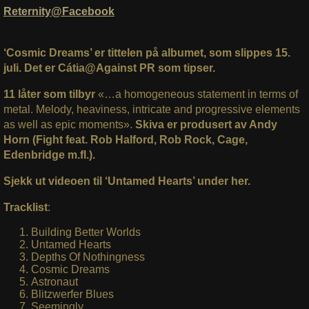
Reternity@Facebook
‘Cosmic Dreams’ er tittelen på albumet, som slippes 15.
juli. Det er Cátia@Against PR som tipser.
11 låter som tilbyr
«…a homogeneous statement in terms of
metal. Melody, heaviness, intricate and progressive elements
as well as epic moments».
Skiva er produsert av Andy
Horn (Fight feat. Rob Halford, Rob Rock, Cage,
Edenbridge m.fl.).
Sjekk ut videoen til ‘Untamed Hearts’ under her.
Tracklist
:
Building Better Worlds
Untamed Hearts
Depths Of Nothingness
Cosmic Dreams
Astronaut
Blitzwerfer Blues
Seemingly