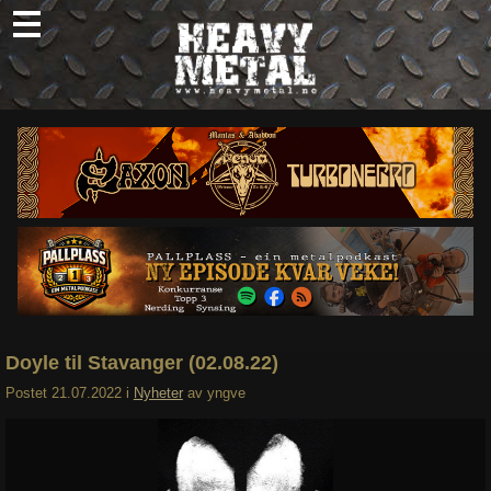
Skip
to
content
Nyheter
Omtaler
Intervjuer
Om oss
Abonner
Søk
etter:
Doyle til Stavanger (02.08.22)
Postet
21.07.2022
i
Nyheter
av
yngve