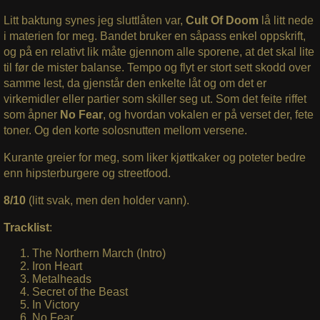
Litt baktung synes jeg sluttlåten var,
Cult Of Doom
lå litt nede
i materien for meg. Bandet bruker en såpass enkel oppskrift,
og på en relativt lik måte gjennom alle sporene, at det skal lite
til før de mister balanse. Tempo og flyt er stort sett skodd over
samme lest, da gjenstår den enkelte låt og om det er
virkemidler eller partier som skiller seg ut. Som det feite riffet
som åpner
No Fear
, og hvordan vokalen er på verset der, fete
toner. Og den korte solosnutten mellom versene.
Kurante greier for meg, som liker kjøttkaker og poteter bedre
enn hipsterburgere og streetfood.
8/10
(litt svak, men den holder vann).
Tracklist
:
The Northern March (Intro)
Iron Heart
Metalheads
Secret of the Beast
In Victory
No Fear