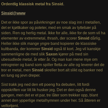
Ordentlig klassisk metal fra Sinsid.
Sinsid@www
Det er ikke spor av påvirkninger av noe slag inn i metallen,
det er kjøttkaker og poteter, med en smak av tyttebær på
siden. Ren og herlig metal. Ikke for alle, ikke for de som vil ha
elementer av extremmetal, thrash, der scorer
Sinsid
dårlig.
Heller ikke slik mange yngre band kopierer de klassiske
kultbanda, der kommer
Sinsid
også til kort. Jeg vil kanskje
sammenligne de med slik
Saxon
kjører på med sin
ubesudlede metal, år etter år. Og man kan mene mye om
retrogreier og band som spiller fletta av alle og leverer det de
tror er metal, men
Sinsid
skreller bort alt slikt og banker ned
en tung og jevn dreper.
Sist trakk jeg ned den ett poeng fra debuten, litt fordi
oppskriften var litt lik husker jeg. Det er den også denne
gangen, men det er et par, tre låter som trekker opp, blant
annet den ypperlige metalhymnen under her. Så åtteren er
velfortjent.