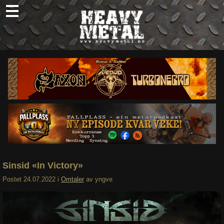
Skip
to
content
Nyheter
Omtaler
Intervjuer
Om oss
Abonner
Søk
etter:
Sinsid «In Victory»
Postet
24.07.2022
i
Omtaler
av
yngve