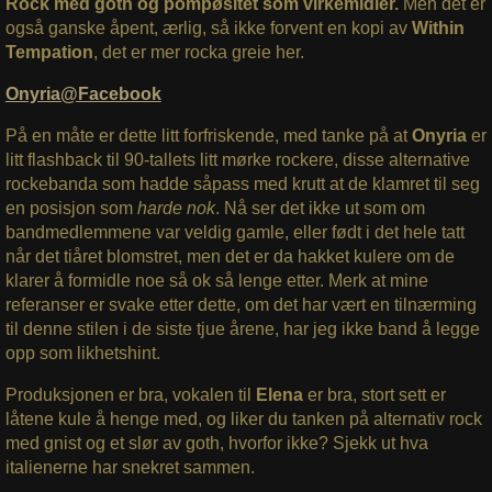
Rock med goth og pompøsitet som virkemidler.
Men det er
også ganske åpent, ærlig, så ikke forvent en kopi av
Within
Tempation
, det er mer rocka greie her.
Onyria@Facebook
På en måte er dette litt forfriskende, med tanke på at
Onyria
er
litt flashback til 90-tallets litt mørke rockere, disse alternative
rockebanda som hadde såpass med krutt at de klamret til seg
en posisjon som
harde nok
. Nå ser det ikke ut som om
bandmedlemmene var veldig gamle, eller født i det hele tatt
når det tiåret blomstret, men det er da hakket kulere om de
klarer å formidle noe så ok så lenge etter. Merk at mine
referanser er svake etter dette, om det har vært en tilnærming
til denne stilen i de siste tjue årene, har jeg ikke band å legge
opp som likhetshint.
Produksjonen er bra, vokalen til
Elena
er bra, stort sett er
låtene kule å henge med, og liker du tanken på alternativ rock
med gnist og et slør av goth, hvorfor ikke? Sjekk ut hva
italienerne har snekret sammen.