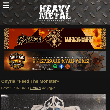
Skip
to
content
Nyheter
Omtaler
Intervjuer
Om oss
Abonner
Søk
etter:
Onyria «Feed The Monster»
Postet
27.07.2022
i
Omtaler
av
yngve