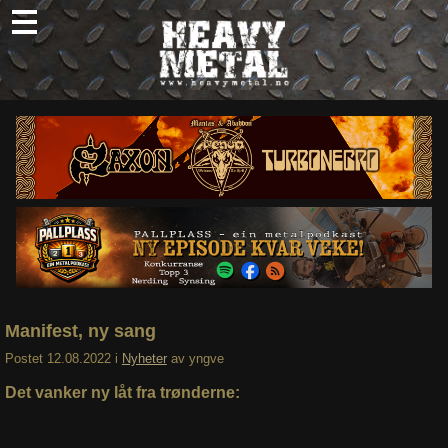
Skip
to
content
Nyheter
Omtaler
Intervjuer
Om oss
Abonner
Søk
etter:
Manifest, ny sang
Postet
12.08.2022
i
Nyheter
av
yngve
Det vanker ny låt fra trønderne: