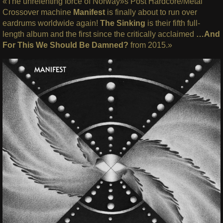
«The unrelenting force of Norway»s Post Hardcore/Metal
Crossover machine
Manifest
is finally about to run over
eardrums worldwide again!
The Sinking
is their fifth full-
length album and the first since the critically acclaimed
…And
For This We Should Be Damned?
from 2015.»