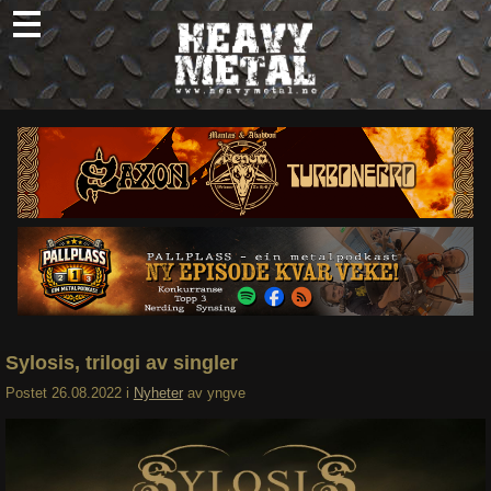
Skip
to
content
Nyheter
Omtaler
Intervjuer
Om oss
Abonner
Søk
etter:
Sylosis, trilogi av singler
Postet
26.08.2022
i
Nyheter
av
yngve