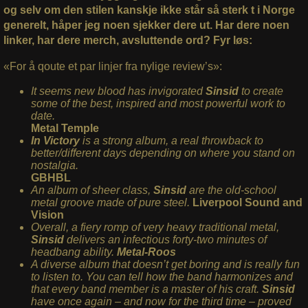
og selv om den stilen kanskje ikke står så sterk t i Norge
generelt, håper jeg noen sjekker dere ut. Har dere noen
linker, har dere merch, avsluttende ord? Fyr løs:
«For å qoute et par linjer fra nylige review’s»:
It seems new blood has invigorated
Sinsid
to create
some of the best, inspired and most powerful work to
date.
Metal Temple
In Victory
is a strong album, a real throwback to
better/different days depending on where you stand on
nostalgia.
GBHBL
An album of sheer class,
Sinsid
are the old-school
metal groove made of pure steel.
Liverpool Sound and
Vision
Overall, a fiery romp of very heavy traditional metal,
Sinsid
delivers an infectious forty-two minutes of
headbang ability.
Metal-Roos
A diverse album that doesn’t get boring and is really fun
to listen to. You can tell how the band harmonizes and
that every band member is a master of his craft.
Sinsid
have once again – and now for the third time – proved