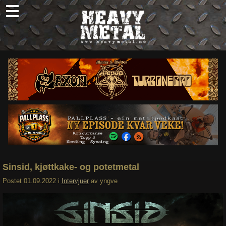
Skip
to
content
Nyheter
Omtaler
Intervjuer
Om oss
Abonner
Søk
etter:
Sinsid, kjøttkake- og potetmetal
Postet
01.09.2022
i
Intervjuer
av
yngve