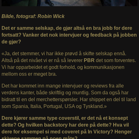
Bilde, fotograf: Robin Wick
Det er samme selskap, de gjør altså en bra jobb for dere
fortsatt? Vanker det nok intervjuer og feedback på jobben
de gjør?
«Ja, det stemmer, vi har ikke prøvd å skifte selskap ennå.
Altså på det nivået vi er nå så leverer
PBR
det som forventes.
Vi har opparbeidet et godt forhold, og kommunikasjonen
mellom oss er meget bra.
Det har kommet inn mange intervjuer og reviews fra alle
verdens kanter, både skriftlig og muntlig. Som da også har
bidratt til en del merchetterspørsler. Har shippet en del til land
som Spania, Italia, Portugal, USA og Tyskland.»
Dere kjører samme type coverstil, er det nå et konsept
dette? Og hvilken backstory har dere på dette? Hva vil
dere for eksempel si med coveret på In Victory? Henger
skivene sammen på noen måte?