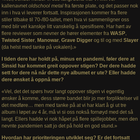
kallenavnet
oldschool metal
fra første plate, og det passer nok
inn i hva vi leverer fortsatt. Inspirasjonen kommer fra flere
stiler tilbake til 70-/80-tallet, men hva vi sammenligner oss
med blir vel kanskje litt vanskelig å spesifisere. Har hørt av
flere reviewer som nevner de hører elementer fra
WASP
,
Twisted Sister
,
Manowar
,
Grave Digger
og til og med
Slayer
(da helst med tanke på vokalen).»
I tiden dere har holdt på, minus en pandemi, føler dere at
Sinsid har kommet greit oppover stigen? Der dere hadde
sett for dere nå når dette nye albumet er ute? Eller hadde
dere ønsket å oppnå mer?
«Vel, det det spørs hvor langt oppover stigen vi egentlig
ønsker å komme, dess større bandet blir jo mer forpliktelser vil
det medføre… men med tanke på at vi har klart å gi ut tre
album i løpet av 4 år, må vi si oss nokså fornøyd med det så
langt. Ellers hadde vi nok håpet på flere spillejobber, men den
nevnte pandemien satt jo det på hold en god stund.»
Hvordan har prioriteringen utviklet seg? Er det fortsatt