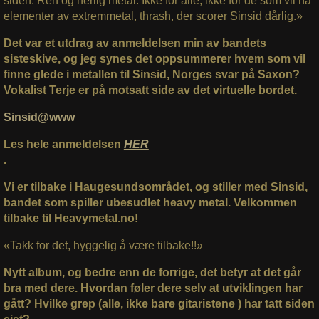
siden. Ren og herlig metal. Ikke for alle, ikke for de som vil ha
elementer av extremmetal, thrash, der scorer Sinsid dårlig.»
Det var et utdrag av anmeldelsen min av bandets
sisteskive, og jeg synes det oppsummerer hvem som vil
finne glede i metallen til Sinsid, Norges svar på Saxon?
Vokalist Terje er på motsatt side av det virtuelle bordet.
Sinsid@www
Les hele anmeldelsen
HER
.
Vi er tilbake i Haugesundsområdet, og stiller med Sinsid,
bandet som spiller ubesudlet heavy metal. Velkommen
tilbake til Heavymetal.no!
«Takk for det, hyggelig å være tilbake!!»
Nytt album, og bedre enn de forrige, det betyr at det går
bra med dere. Hvordan føler dere selv at utviklingen har
gått? Hvilke grep (alle, ikke bare gitaristene ) har tatt siden