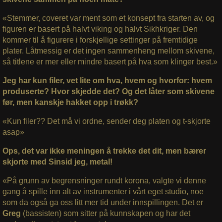
«Stemmer, coveret var ment som et konsept fra starten av, og
figuren er basert på halvt viking og halvt Sikhkriger. Den
kommer til å figurere i forskjellige settinger på fremtidige
plater. Låtmessig er det ingen sammenheng mellom skivene,
så titlene er mer eller mindre basert på hva som klinger best.»
Jeg har kun filer, vet lite om hva, hvem og hvorfor: hvem
produserte? Hvor skjedde det? Og det låter som skivene
før, men kanskje hakket opp i trøkk?
«Kun filer?? Det må vi ordne, sender deg platen og t-skjorte
asap»
Ops, det var ikke meningen å trekke det dit, men bærer
skjorte med Sinsid jeg, metal!
«På grunn av begrensninger rundt korona, valgte vi denne
gang å spille inn alt av instrumenter i vårt eget studio, noe
som da også ga oss litt mer tid under innspillingen. Det er
Greg
(bassisten) som sitter på kunnskapen og har det