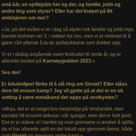
små kår, en spillejobb her og der, og familie, jobb og
andre ting som styrer? Eller har det krøpet på litt
ambisjoner om mer?
«Ja, på det nivået vi er i dag så styrer nok familie og jobb mye,
bandet kommer vel 3. i rekken for oss, men vi er motivert til å
gjøre vårt ytterste å ta de spillejobbene som dukker opp.
Vi er i dialog angående noen festivaler til neste år, og er
allerede booket på
Karmøygeddon 2023
.»
Ses der!
Er lokalmiljøet flinke til å slå ring om Sinsid? Eller slåss
dere litt ensom kamp? Jeg vil gjette på at det er en ok
setting å være metalband der oppe på vestkysten?
«Mnja, det er et meget bra metalmiljø på Vestlandet, men
kanskje litt
ensomt
akkurat i vår sjanger, men det er helt greit.
Det er jo videre ut i landet og over grensene vi ønsker å spille,
da vi har allerede spilt en del lokalt opp gjennom årene, både
som
Sinsid
og gjennom andre band.»