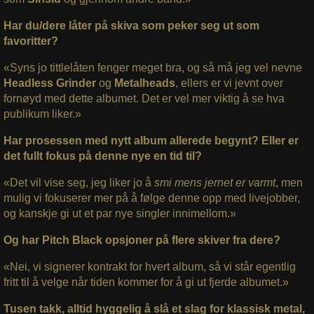
Har du/dere låter på skiva som peker seg ut som
favoritter?
«Syns jo tittlelåten fenger meget bra, og så må jeg vel nevne
Headless Grinder
og
Metalheads
, ellers er vi jevnt over
fornøyd med dette albumet. Det er vel mer viktig å se hva
publikum liker.»
Har prosessen med nytt album allerede begynt? Eller er
det fullt fokus på denne nye en tid til?
«Det vil vise seg, jeg liker jo å
smi mens jernet er varmt
, men
mulig vi fokuserer mer på å følge denne opp med livejobber,
og kanskje gi ut et par nye singler innimellom.»
Og har Pitch Black opsjoner på flere skiver fra dere?
«Nei, vi signerer kontrakt for hvert album, så vi står egentlig
fritt til å velge når tiden kommer for å gi ut fjerde albumet.»
Tusen takk, alltid hyggelig å slå et slag for klassisk metal,