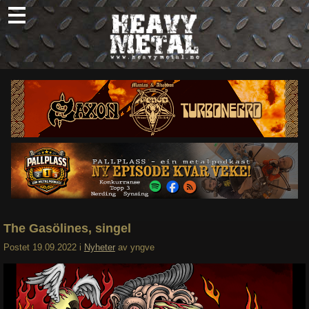
Skip
to
content
Nyheter
Omtaler
Intervjuer
Om oss
Abonner
Søk
etter:
The Gasölines, singel
Postet
19.09.2022
i
Nyheter
av
yngve