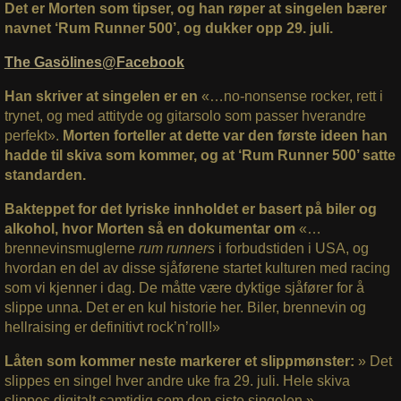
Det er Morten som tipser, og han røper at singelen bærer
navnet ‘Rum Runner 500’, og dukker opp 29. juli.
The Gasölines@Facebook
Han skriver at singelen er en
«…
no-nonsense rocker, rett i
trynet, og med attityde og gitarsolo som passer hverandre
perfekt».
Morten forteller at dette var den første ideen han
hadde til skiva som kommer, og at ‘Rum Runner 500’ satte
standarden.
Bakteppet for det lyriske innholdet er basert på biler og
alkohol, hvor Morten så en dokumentar om
«…
brennevinsmuglerne
rum runners
i forbudstiden i USA, og
hvordan en del av disse sjåførene startet kulturen med racing
som vi kjenner i dag. De måtte være dyktige sjåfører for å
slippe unna. Det er en kul historie her. Biler, brennevin og
hellraising er definitivt rock’n’roll!»
Låten som kommer neste markerer et slippmønster:
» Det
slippes en
singel hver andre uke fra 29. juli. Hele skiva
slippes digitalt samtidig som den siste singelen.»