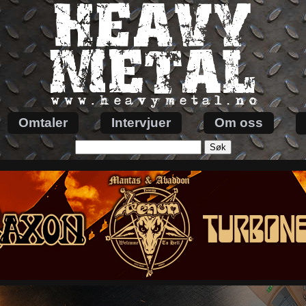
Omtaler
Intervjuer
Om oss
Søk
etter: