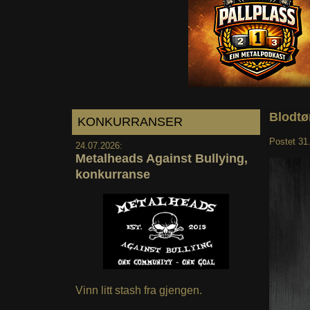
Blodtør
KONKURRANSER
Postet
31
24.07.2026:
Metalheads Against Bullying,
konkurranse
Vinn litt stash fra gjengen.