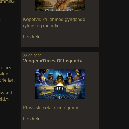
trommis»
Kopervik kaller med gyngende
.
rytmer og melodier.
Les hele…
22.06.2026:
Venger «Times Of Legend»
re ned i
ølger
ie ført i
ssløst
old.»
Klassisk metal med egenart.
Les hele…