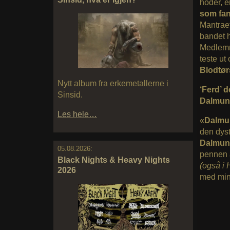
hoder, e
som fan
Mantraet
bandet h
Medlem
teste ut
Blodtør
Nytt album fra erkemetallerne i
‘Ferd’ 
Sinsid.
Dalmunr,
Les hele…
«
Dalmu
den dyst
Dalmun
05.08.2026:
pennen 
Black Nights & Heavy Nights
(også i 
2026
med min