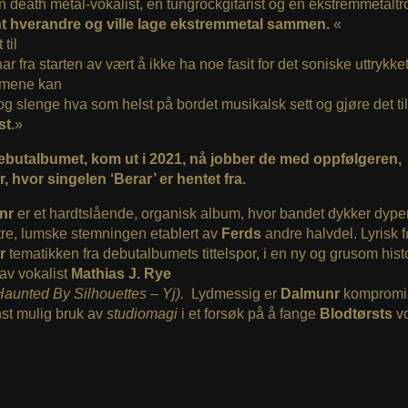
n death metal-vokalist, en tungrockgitarist og en ekstremmetal
t hverandre og ville lage ekstremmetal sammen.
«
 til
ar fra starten av vært å ikke ha noe fasit for det soniske uttrykket
mene kan
 og slenge hva som helst på bordet musikalsk sett og gjøre det til
st
.»
debutalbumet, kom ut i 2021, nå jobber de med oppfølgeren,
 hvor singelen ‘Berar’ er hentet fra.
nr
er et hardtslående, organisk album, hvor bandet dykker dype
re, lumske stemningen etablert av
Ferds
andre halvdel. Lyrisk f
r
tematikken fra debutalbumets tittelspor, i en ny og grusom histor
av vokalist
Mathias J. Rye
Haunted By Silhouettes – Yj).
Lydmessig er
Dalmunr
kompromi
st mulig bruk av
studiomagi
i et forsøk på å fange
Blodtørsts
v