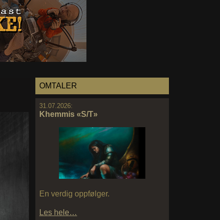
OMTALER
31.07.2026:
Khemmis «S/T»
En verdig oppfølger.
Les hele…