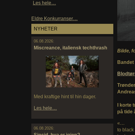
Les hele…
Eldre Konkurranser…
NYHETER
06.08.2026:
Miscreance, italiensk techthrash
Bilde, 
Bandet s
Blodtø
Trøndern
Andreas 
Med kraftige hint til hin dager.
I korte
Les hele…
på tide 
«…
06.08.2026:
to black
Sinsid, hva er igjen?