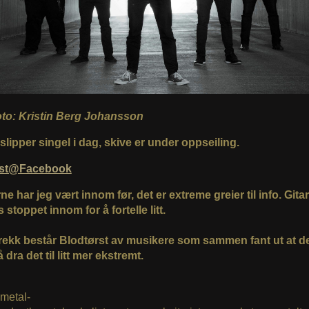
foto: Kristin Berg Johansson
lipper singel i dag, skive er under oppseiling.
rst@Facebook
e har jeg vært innom før, det er extreme greier til info. Gitar
stoppet innom for å fortelle litt.
 trekk består Blodtørst av musikere som sammen fant ut at de
å dra det til litt mer ekstremt.
 metal-