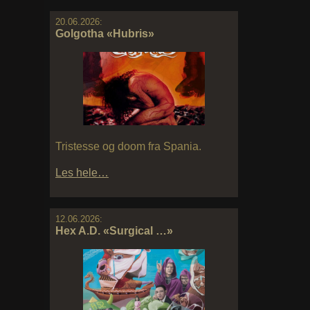
20.06.2026:
Golgotha «Hubris»
Tristesse og doom fra Spania.
Les hele…
12.06.2026:
Hex A.D. «Surgical …»