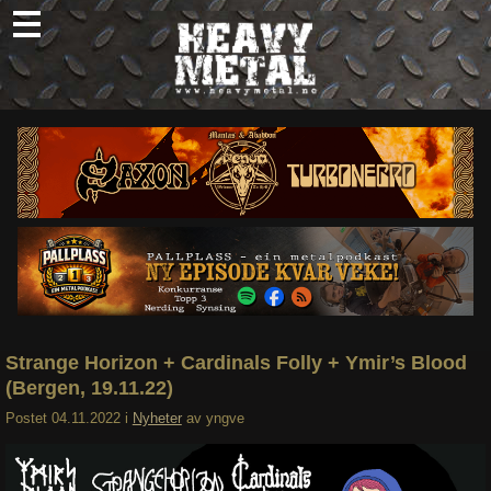
Skip
to
content
Nyheter
Omtaler
Intervjuer
Om oss
Abonner
Søk
etter:
Strange Horizon + Cardinals Folly + Ymir’s Blood
(Bergen, 19.11.22)
Postet
04.11.2022
i
Nyheter
av
yngve