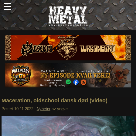
Skip
to
content
Nyheter
Omtaler
Intervjuer
Om oss
Abonner
Søk
etter:
Maceration, oldschool dansk død (video)
Postet
10.11.2022
i
Nyheter
av
yngve