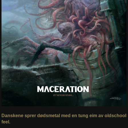
Danskene sprer dødsmetal med en tung eim av oldschool
feel.