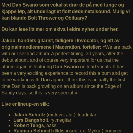
Med Dan Swanö som vokalist drar de på med tunge og
kjappe løp, alt underlagt et flott dødsmetalsound. Mulig vi
kan blande Bolt Thrower og Obituary?
Du kan lese litt mer om skiva i eldre nyhet under her.
Jakob, bandets gitarist, tidligere i Invocator, og ett av
originalmnedlemmene i Maceration, forteller:
«We are back
with our second album. A perfect timing, 30 years, after the
debut album, and of course very important for us that the
album again is featuring
Dan Swanö
on lead vocals. It has
been a very exciting experience to record this album and get
to be working with
Dan
again. I think this is actually the first
time Dan is back growling on an album since the Edge of
Sanity days, so this is very special.»
Live er lineup-en slik
:
Jakob Schultz
(ex-Invocator), leadgitar
Lars Bangsholt
, rytmegitar
Robert Tengs
, bass
Rasmus Schmidt
(Illdisposed, ex- Myrkur) trommer