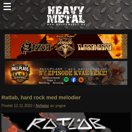
Skip
to
content
Nyheter
Omtaler
Intervjuer
Om oss
Abonner
Søk
etter:
Ratlab, hard rock med melodier
Postet
12.11.2022
i
Nyheter
av
yngve