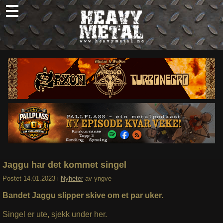
Skip
to
content
Nyheter
Omtaler
Intervjuer
Om oss
Abonner
Søk
etter:
Jaggu har det kommet singel
Postet
14.01.2023
i
Nyheter
av
yngve
Bandet Jaggu slipper skive om et par uker.
Singel er ute, sjekk under her.