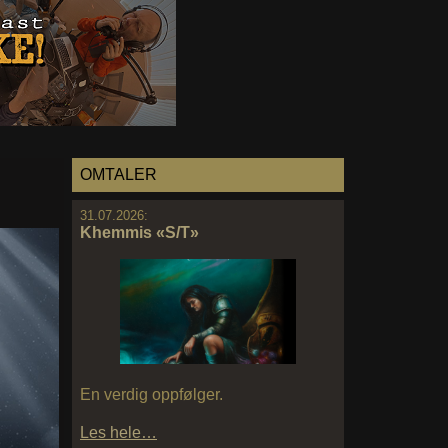
OMTALER
31.07.2026:
Khemmis «S/T»
En verdig oppfølger.
Les hele…