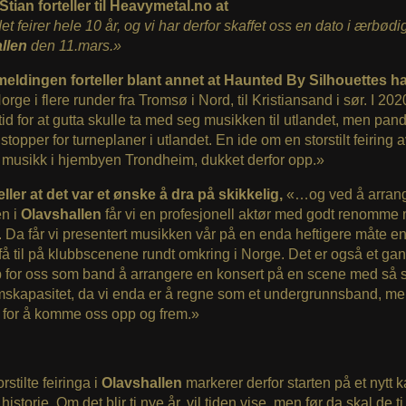
 Stian forteller til Heavymetal.no at
 feirer hele 10 år, og vi har derfor skaffet oss en dato i ærbødi
llen
den 11.mars.»
eldingen forteller blant annet at Haunted By Silhouettes h
orge i flere runder fra Tromsø i Nord, til Kristiansand i sør. I 202
tid for at gutta skulle ta med seg musikken til utlandet, men pa
 stopper for turneplaner i utlandet. En ide om en storstilt feiring 
 musikk i hjembyen Trondheim, dukket derfor opp.»
eller at det var et ønske å dra på skikkelig,
«…og ved å arran
en i
Olavshallen
får vi en profesjonell aktør med godt renomme
. Da får vi presentert musikken vår på en enda heftigere måte en
 få til på klubbscenene rundt omkring i Norge. Det er også et gan
 for oss som band å arrangere en konsert på en scene med så s
mskapasitet, da vi enda er å regne som et undergrunnsband, me
tt for å komme oss opp og frem.»
stilte feiringa i
Olavshallen
markerer derfor starten på et nytt ka
istorie. Om det blir ti nye år, vil tiden vise, men før da skal de ti