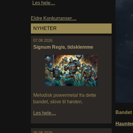
Les hele…
Eldre Konkurranser…
NYHETER
07.08.2026:
Signum Regis, tidsklemme
Melodisk powermetal fra dette
bandet, skive til høsten.
Bandet 
Les hele…
Haunte
06.08.2026: