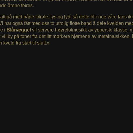
de årene feires.
ratt på med både lokale, lys og lyd, så dette blir noe våre fans ik
. Vi har også fått med oss to utrolig flotte band å dele kvelden me
e i
Blånæggel
vil servere høyrefotmusikk av ypperste klasse, 
g
vil by på toner fra det litt mørkere hjørnene av metalmusikken. D
kveld fra start til slutt.»