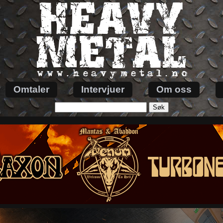
Omtaler
Intervjuer
Om oss
Søk
etter: