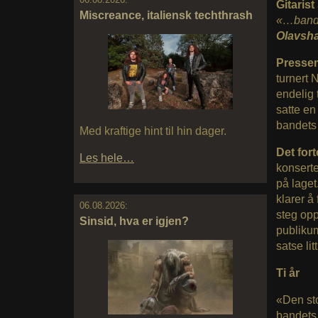
Gitarist
Miscreance, italiensk techthrash
«…bandet
Olavsha
Pressem
turnert N
endelig 
satte en
bandets
Med kraftige hint til hin dager.
Det fort
Les hele…
konsert
på laget
klarer å
06.08.2026:
steg opp
Sinsid, hva er igjen?
publiku
satse li
Ti år
«Den stor
bandets h