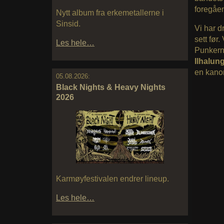
foregåen
Nytt album fra erkemetallerne i
Sinsid.
Vi har d
sett før
Les hele…
Punkern
Ilhalun
en kanon 
05.08.2026:
Black Nights & Heavy Nights
2026
Karmøyfestivalen endrer lineup.
Les hele…