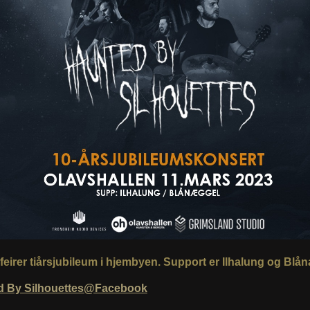
feirer tiårsjubileum i hjembyen. Support er Ilhalung og Blå
d By Silhouettes@Facebook