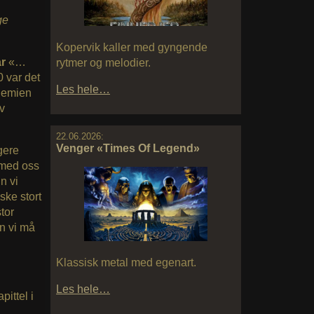
ge
Kopervik kaller med gyngende
ar
«…
rytmer og melodier.
0 var det
Les hele…
ndemien
av
22.06.2026:
Venger «Times Of Legend»
gere
 med oss
n vi
ske stort
tor
n vi må
Klassisk metal med egenart.
Les hele…
pittel i