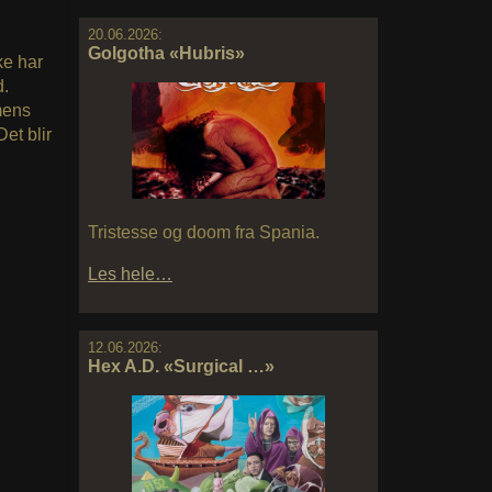
20.06.2026:
Golgotha «Hubris»
ke har
d.
mens
et blir
Tristesse og doom fra Spania.
Les hele…
12.06.2026:
Hex A.D. «Surgical …»