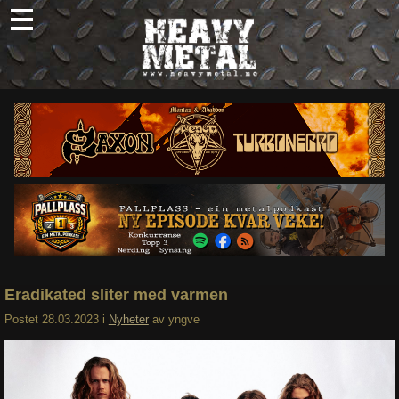
Skip
to
content
Nyheter
Omtaler
Intervjuer
Om oss
Abonner
Søk
etter:
Eradikated sliter med varmen
Postet
28.03.2023
i
Nyheter
av
yngve