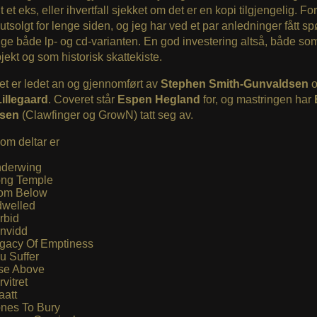
t et eks, eller ihvertfall sjekket om det er en kopi tilgjengelig. Fo
 utsolgt for lenge siden, og jeg har ved et par anledninger fått s
ge både lp- og cd-varianten. En god investering altså, både so
ekt og som historisk skattekiste.
et er ledet an og gjennomført av
Stephen Smith-Gunvaldsen
illegaard
. Coveret står
Espen Hegland
for, og mastringen har
nsen
(Clawfinger og GrowN) tatt seg av.
om deltar er
derwing
ng Temple
om Below
dwelled
rbid
nvidd
gacy Of Emptiness
u Suffer
se Above
rvitret
aatt
nes To Bury