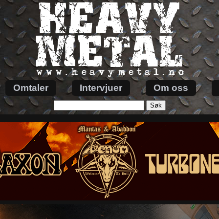
Omtaler
Intervjuer
Om oss
Søk
etter: