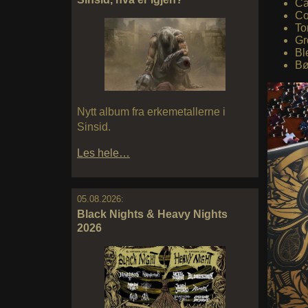
Ca
Co
To
G
Bl
Bø
Nytt album fra erkemetallerne i
Sinsid.
Les hele…
05.08.2026:
Black Nights & Heavy Nights
2026