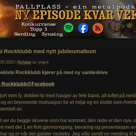
l Rockklubb med nytt jubileumalbum
.03.2023
i
Nyheter
av
yngve
eldste Rockklubb kjører på med ny samleskive.
l Rockklubb@Facebook
ort som fy, dobbel-lp med hauger av fete band, alt tuftet på nerd
 og en brennende motivasjon for et miljø og en klubb som Aren
erstolt av.
t ser du begge skivene som har kommet, den røde er den nye, o
t med del 1 en flott gjennomgang, bevaring og presentasjon av
har og er når det gjelder rockeby. Jeg ville sendt en melding til