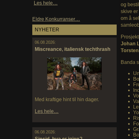
Les hele…
og bestil
skive er
om å sel
Eldre Konkurranser…
samleobj
NYHETER
Prosjekt
06.08.2026:
Johan L
Miscreance, italiensk techthrash
Torste
Banda s
Un
Bo
Fr
In
Vo
Med kraftige hint til hin dager.
Va
Le
Les hele…
Yo
Ri
Fo
Gr
06.08.2026:
Bo
Sinsid, hva er igjen?