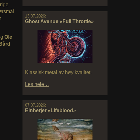
rrige
pørsmål
13.07.2026:
m
Ghost Avenue «Full Throttle»
og
Ole
Bård
Klassisk metal av høy kvalitet.
Les hele…
07.07.2026:
Einherjer «Lifeblood»