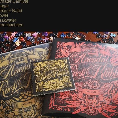
rnage Carnival
ugar
mas F Band
rowN
eakwater
rre Isachsen