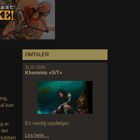
OMTALER
31.07.2026:
Khemmis «S/T»
ing,
dal kan
En verdig oppfølger.
g er
 det
Les hele…
 klubben