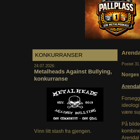
Arenda
KONKURRANSER
Postet
31
24.07.2026:
Metalheads Against Bullying,
Norges 
konkurranse
Arenda
Forseggj
ideologi
være sup
På bilde
kombiner
Vinn litt stash fra gjengen.
Arendal 