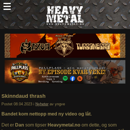
Skip
to
content
Nyheter
Omtaler
Intervjuer
Om oss
Abonner
Søk
etter:
Skinndaud thrash
Postet
08.04.2023
i
Nyheter
av
yngve
Bandet kom nettopp med ny video og låt.
Det er
Dan
som tipser
Heavymetal.no
om dette, og som