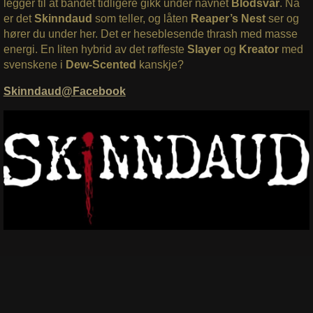
legger til at bandet tidligere gikk under navnet
Blodsvar
. Nå
er det
Skinndaud
som teller, og låten
Reaper’s Nest
ser og
hører du under her. Det er heseblesende thrash med masse
energi. En liten hybrid av det røffeste
Slayer
og
Kreator
med
svenskene i
Dew-Scented
kanskje?
Skinndaud@Facebook