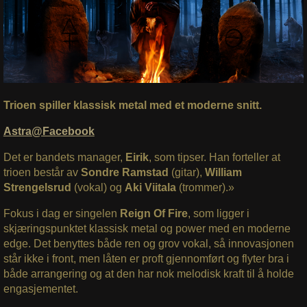
Trioen spiller klassisk metal med et moderne snitt.
Astra@Facebook
Det er bandets manager,
Eirik
, som tipser. Han forteller at
trioen består av
Sondre Ramstad
(gitar),
William
Strengelsrud
(vokal) og
Aki Viitala
(trommer).»
Fokus i dag er singelen
Reign Of Fire
, som ligger i
skjæringspunktet klassisk metal og power med en moderne
edge. Det benyttes både ren og grov vokal, så innovasjonen
står ikke i front, men låten er proft gjennomført og flyter bra i
både arrangering og at den har nok melodisk kraft til å holde
engasjementet.