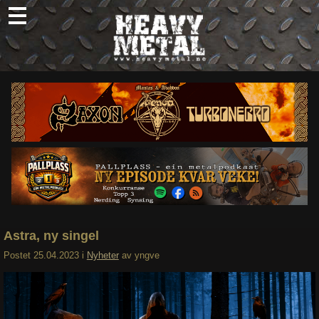
Skip
to
content
Nyheter
Omtaler
Intervjuer
Om oss
Abonner
Søk
etter:
Astra, ny singel
Postet
25.04.2023
i
Nyheter
av
yngve