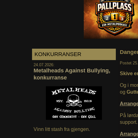
Danger
KONKURRANSER
Postet
25
24.07.2026:
Metalheads Against Bullying,
Skive er
konkurranse
Og i mor
og
Gutt
Arrang
På lørd
support
Vinn litt stash fra gjengen.
Arrang