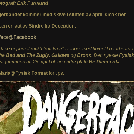
otograf: Erik Furulund
erbandet kommer med skive i slutten av april, smak her.
oen er lagt av
Sindre
fra
Deception
.
face@Facebook
ace er primal rock’n’roll fra Stavanger med linjer til band som
he Bad and The Zugly
,
Gallows
og
Bronx
. Den nyeste
Fysisk
-signeringen gir 28. april ut sin andre plate
Be Damned!
«
Maria@Fysisk Format
for tips.