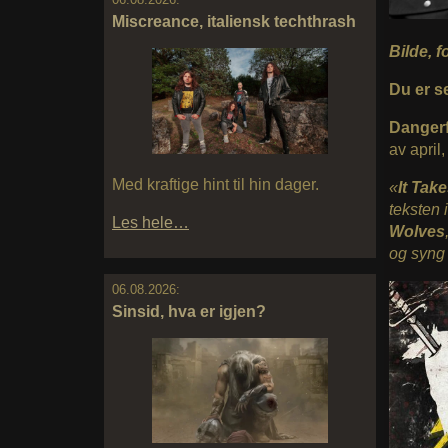
Miscreance, italiensk techthrash
Bilde, f
Du er s
Danger
av april
Med kraftige hint til hin dager.
«
It Tak
teksten 
Les hele…
Wolves
og syng
06.08.2026:
Sinsid, hva er igjen?