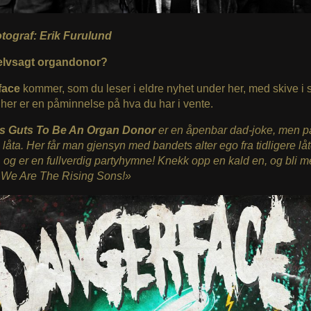
otograf: Erik Furulund
elvsagt organdonor?
face
kommer, som du leser i eldre nyhet under her, med skive i s
, her er en påminnelse på hva du har i vente.
es Guts To Be An Organ Donor
er en åpenbar dad-joke, men pa
i låta. Her får man gjensyn med bandets alter ego fra tidligere lå
, og er en fullverdig partyhymne! Knekk opp en kald en, og bli 
 We Are The Rising Sons!»