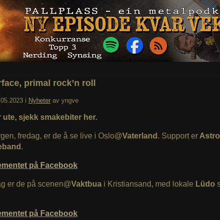
face, primal rock’n roll
.05.2023
i
Nyheter
av
yngve
 ute, sjekk smakebiter her.
gen, fredag, er de å se live i Oslo@
Vaterland
. Support er
Astr
eband
.
ementet på Facebook
ag er de på scenen@
Vaktbua
i Kristiansand, med lokale
Lüdo
.
ementet på Facebook