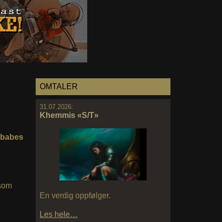
OMTALER
31.07.2026:
Khemmis «S/T»
obabes
som
En verdig oppfølger.
Les hele…