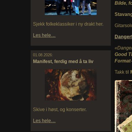
Bilde, f
Stavang
Sjekk folkeklassiker i ny drakt her.
Gitarsol
Les hele…
Danger
«Dangerf
Good T
01.08.2026:
Format
Manifest, ferdig med å ta liv
Takk til
Skive i høst, og konserter.
Les hele…