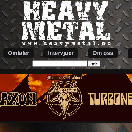
Omtaler
Intervjuer
Om oss
Søk
etter: