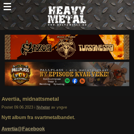
Skip
to
content
Nyheter
Omtaler
Intervjuer
Om oss
Abonner
Søk
etter:
Avertia, midnattsmetal
Postet
09.06.2023
i
Nyheter
av
yngve
Nytt album fra svartmetalbandet.
Avertia@Facebook