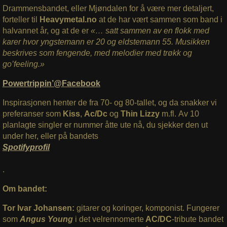
Drammensbandet, eller Mjøndalen for å være mer detaljert,
forteller til
Heavymetal.no
at de har vært sammen som band i
halvannet år, og at de er
«… satt sammen av en flokk med
karer hvor yngstemann er 20 og eldstemann 55. Musikken
beskrives som fengende, med melodier med trøkk og
go’feeling.»
Powertrippin’@Facebook
Inspirasjonen henter de fra 70- og 80-tallet, og da snakker vi
preferanser som
Kiss
,
Ac/Dc
og
Thin Lizzy
m.fl.
Av 10
planlagte singler er nummer åtte ute nå, du sjekker den ut
under her, eller på bandets
Spotifyprofil
.
Om bandet:
Tor Ivar Johansen:
gitarer og koringer, komponist. Fungerer
som
Angus Young
i det velrennomerte
AC/DC
-tribute bandet