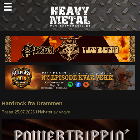
Skip
to
content
Nyheter
Omtaler
Intervjuer
Om oss
Abonner
Søk
etter:
Hardrock fra Drammen
Postet
25.07.2023
i
Nyheter
av
yngve