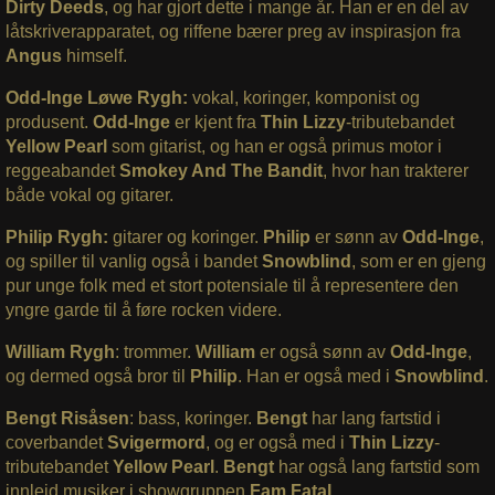
Dirty Deeds
, og har gjort dette i mange år. Han er en del av
låtskriverapparatet, og riffene bærer preg av inspirasjon fra
Angus
himself.
Odd-Inge Løwe Rygh:
vokal, koringer, komponist og
produsent.
Odd-Inge
er kjent fra
Thin Lizzy
-tributebandet
Yellow Pearl
som gitarist, og han er også primus motor i
reggeabandet
Smokey And The Bandit
, hvor han trakterer
både vokal og gitarer.
Philip Rygh:
gitarer og koringer.
Philip
er sønn av
Odd-Inge
,
og spiller til vanlig også i bandet
Snowblind
, som er en gjeng
pur unge folk med et stort potensiale til å representere den
yngre garde til å føre rocken videre.
William Rygh
: trommer.
William
er også sønn av
Odd-Inge
,
og dermed også bror til
Philip
. Han er også med i
Snowblind
.
Bengt Risåsen
: bass, koringer.
Bengt
har lang fartstid i
coverbandet
Svigermord
, og er også med i
Thin Lizzy
-
tributebandet
Yellow Pearl
.
Bengt
har også lang fartstid som
innleid musiker i showgruppen
Fam Fatal
.