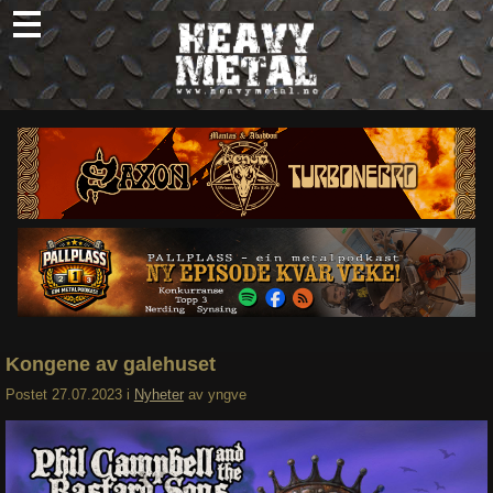
Skip
to
content
Nyheter
Omtaler
Intervjuer
Om oss
Abonner
Søk
etter:
Kongene av galehuset
Postet
27.07.2023
i
Nyheter
av
yngve