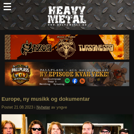
Skip
to
content
Nyheter
Omtaler
Intervjuer
Om oss
Abonner
Søk
etter:
Europe, ny musikk og dokumentar
Postet
21.08.2023
i
Nyheter
av
yngve