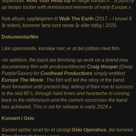
september.
Hold Your Head Up
er ifølge bandet
«…a punchy
up tempo rocker with reminiscent elements of early Europe.»
Nytt album, oppfølgeren til
Walk The Earth
(2017 – I know! 6
år siden), kommer først sent neste år eller tidlig i 2025.
Dokumentarfilm
Like spennende, kanskje mer, er at det jobbes med film.
«In addition, the band are finishing up work on a brand new
documentary film with producer/director
Craig Hooper
(Deep
Purple/Saxon) for
Coolhead Productions
simply entitled
Europe The Movie
. The film will tell the story of the band,
from formation until present day, telling of their rise to success
in the mid 80’s, through hard times and heartache to coming
back in the millennium and the current successes the band
has achieved. This is set for release in early 2024.»
Konsert i Oslo
Bandet spiller snart for et utsolgt
Oslo Operahus
, der turneen