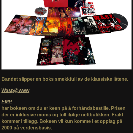
Bandet slipper en boks smekkfull av de klassiske låtene.
Wasp@www
EMP
har boksen om du er keen på å forhåndsbestille. Prisen
der er inklusive moms og toll ifølge nettbutikken. Frakt
kommer i tillegg. Boksen vil kun komme i et opplag på
2000 på verdensbasis.