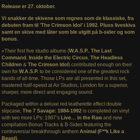
Release er 27. oktober.
Vi snakker de skivene som regnes som de klassiske, fra
debuten fram til ‘The Crimson Idol’ i 1992. Pluss liveskiva
samt en skive med låter som ble utgitt på b-sider og som
bonus.
«Their first five studio albums (
W.A.S.P.
,
The Last
Command
,
Inside the Electric Circus
,
The Headless
Children
&
The Crimson Idol
) contributed enough on their
own for
W.A.S.P.
to be considered one of the greatest rock
bands of all-time. Those LPs are all presented in this set,
mastered half-speed at Air Studios, London for a superior,
sharper, more direct and engaging sound.
Packaged within a deluxe red leatherette effect double
slipcase,
The 7 Savage: 1984-1992
is completed on vinyl
with two more LPs: 1987’s
Live… in the Raw
and new
compilation Bonus Tracks & B-Sides featuring the
controversial breakthrough anthem
Animal (F**k Like a
Beast)
.